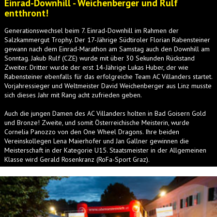
Einrad-Downhill - Weichenberger und Rulf
entthront!
Generationswechsel beim 7. Einrad-Downhill im Rahmen der
Salzkammergut Trophy. Der 17-Jährige Südtiroler Florian Rabensteiner
gewann nach dem Einrad-Marathon am Samstag auch den Downhill am
Sonntag. Jakub Rulf (CZE) wurde mit über 30 Sekunden Rückstand
Zweiter. Dritter wurde der erst 14-Jährige Lukas Huber, der wie
Rabensteiner ebenfalls für das erfolgreiche Team AC Villanders startet.
Vorjahressieger und Weltmeister David Weichenberger aus Linz musste
sich dieses Jahr mit Rang acht zufrieden geben.
Auch die jungen Damen des AC Villanders holten in Bad Goisern Gold
und Bronze! Zweite, und somit Österreichische Meisterin, wurde
Cornelia Panozzo von den One Wheel Dragons. Ihre beiden
Vereinskollegen Lena Maierhofer und Jan Gallner gewinnen die
Meisterschaft in der Kategorie U15. Staatsmeister in der Allgemeinen
Klasse wird Gerald Rosenkranz (RoFa-Sport Graz).