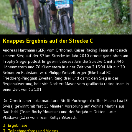
Knappes Ergebnis auf der Strecke C
Andreas Hartmann (GER) vom Orthomol Kaiser Racing Team steht nach
seinem Sieg auf der 37 km-Strecke im Jahr 2010 erneut ganz oben am
Trophy Siegerpodest. Er gewinnt dieses Jahr die Strecke C mit 2.446
Höhenmetern und 76 Kilometern in einer Zeit von 3:15:04. Mit nur 20
Sekunden Rückstand wird Philipp Wetzelberger (BikeTotal RC
Friedberg-Pinggau) Zweiter. Rang drei, und damit den Sieg in der
Regionalwertung, holt sich Norbert Mayer vom grafikeria racing team in
einer Zeit von 3:21:01.
Die Obertrauner Lokalmadatorin Steffi Puchinger (Löffler Mauna Loa DT
Swiss) gewinnt mit fast 15 Minuten Vorsprung auf Wohinz Martina aus
Bad Ischl (Team Rocky Mountain) und der Vorjahres Dritten Lucie
Vlášková (CZE) vom Team Kellys Bikerach.
Ergebnisse
Teilnehmerfotos und Videos