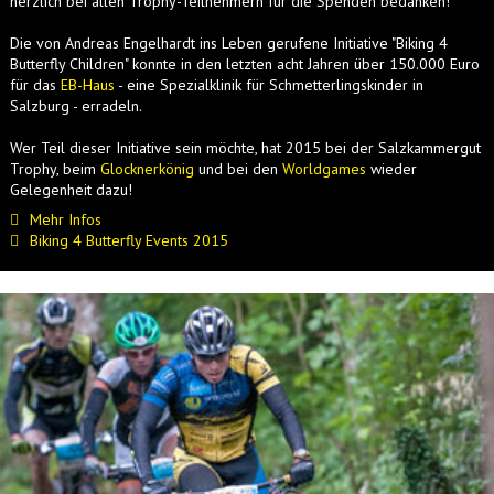
herzlich bei allen Trophy-Teilnehmern für die Spenden bedanken!
Die von Andreas Engelhardt ins Leben gerufene Initiative "Biking 4
Butterfly Children" konnte in den letzten acht Jahren über 150.000 Euro
für das
EB-Haus
- eine Spezialklinik für Schmetterlingskinder in
Salzburg - erradeln.
Wer Teil dieser Initiative sein möchte, hat 2015 bei der Salzkammergut
Trophy, beim
Glocknerkönig
und bei den
Worldgames
wieder
Gelegenheit dazu!
Mehr Infos
Biking 4 Butterfly Events 2015