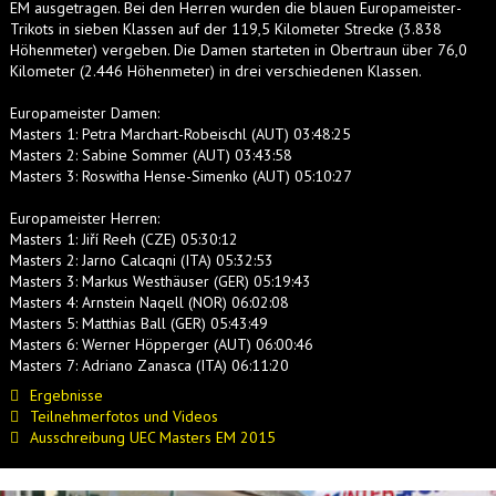
EM ausgetragen. Bei den Herren wurden die blauen Europameister-
Trikots in sieben Klassen auf der 119,5 Kilometer Strecke (3.838
Höhenmeter) vergeben. Die Damen starteten in Obertraun über 76,0
Kilometer (2.446 Höhenmeter) in drei verschiedenen Klassen.
Europameister Damen:
Masters 1: Petra Marchart-Robeischl (AUT) 03:48:25
Masters 2: Sabine Sommer (AUT) 03:43:58
Masters 3: Roswitha Hense-Simenko (AUT) 05:10:27
Europameister Herren:
Masters 1: Jiří Reeh (CZE) 05:30:12
Masters 2: Jarno Calcaqni (ITA) 05:32:53
Masters 3: Markus Westhäuser (GER) 05:19:43
Masters 4: Arnstein Naqell (NOR) 06:02:08
Masters 5: Matthias Ball (GER) 05:43:49
Masters 6: Werner Höpperger (AUT) 06:00:46
Masters 7: Adriano Zanasca (ITA) 06:11:20
Ergebnisse
Teilnehmerfotos und Videos
Ausschreibung UEC Masters EM 2015