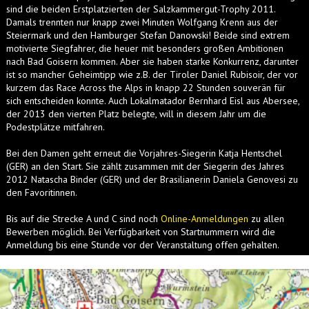
sind die beiden Erstplatzierten der Salzkammergut-Trophy 2011.
Damals trennten nur knapp zwei Minuten Wolfgang Krenn aus der
Steiermark und den Hamburger Stefan Danowski! Beide sind extrem
motivierte Siegfahrer, die heuer mit besonders großen Ambitionen
nach Bad Goisern kommen. Aber sie haben starke Konkurrenz, darunter
ist so mancher Geheimtipp wie z.B. der Tiroler Daniel Rubisoir, der vor
kurzem das Race Across the Alps in knapp 22 Stunden souverän für
sich entscheiden konnte. Auch Lokalmatador Bernhard Eisl aus Abersee,
der 2013 den vierten Platz belegte, will in diesem Jahr um die
Podestplätze mitfahren.
Bei den Damen geht erneut die Vorjahres-Siegerin Katja Hentschel
(GER) an den Start. Sie zählt zusammen mit der Siegerin des Jahres
2012 Natascha Binder (GER) und der Brasilianerin Daniela Genovesi zu
den Favoritinnen.
Bis auf die Strecke A und C sind noch
Online-Anmeldungen
zu allen
Bewerben möglich. Bei Verfügbarkeit von Startnummern wird die
Anmeldung bis eine Stunde vor der Veranstaltung offen gehalten.