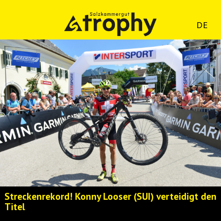
DE
Streckenrekord! Konny Looser (SUI) verteidigt den
Titel