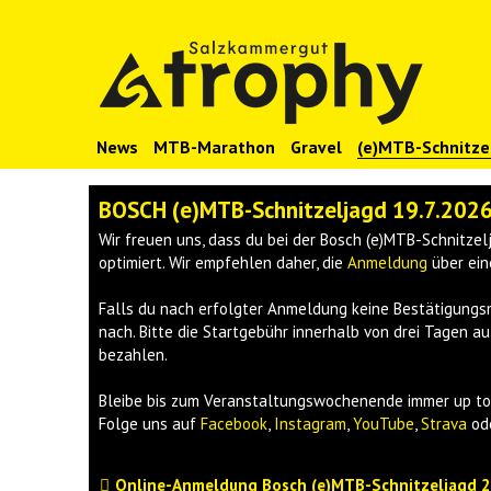
News
MTB-Marathon
Gravel
(e)MTB-Schnitze
BOSCH (e)MTB-Schnitzeljagd 19.7.2026 
Wir freuen uns, dass du bei der Bosch (e)MTB-Schnitze
optimiert. Wir empfehlen daher, die
Anmeldung
über ein
Falls du nach erfolgter Anmeldung keine Bestätigungsm
nach. Bitte die Startgebühr innerhalb von drei Tagen
bezahlen.
Bleibe bis zum Veranstaltungswochenende immer up to 
Folge uns auf
Facebook
,
Instagram
,
YouTube
,
Strava
ode
Online-Anmeldung Bosch (e)MTB-Schnitzeljagd 