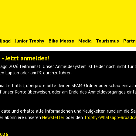
ljagd
Junior-Trophy
Bike-Messe
Media
Tourismus
Partn
- Jetzt anmelden!
ljagd 2026 teilnimmst! Unser Anmeldesystem ist leider noch nicht fü
en Laptop oder am PC durchzuführen.
ail erhältst, überprüfe bitte deinen SPAM-Ordner oder schau einfach
 auf unser Konto überweisen, oder am Ende des Anmeldevorganges ein
date und erhalte alle Informationen und Neuigkeiten rund um die S
r abonniere unseren
Newsletter
oder den
Trophy-Whatsapp-Broadca
2026