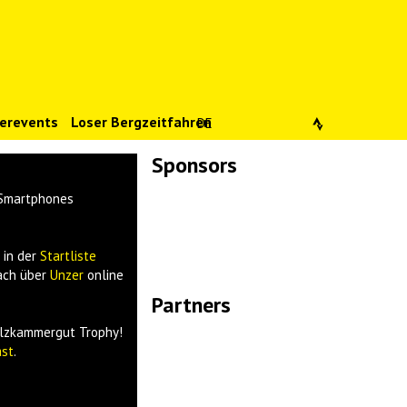
erevents
Loser Bergzeitfahren
DE
Sponsors
Lade Bilder...
r Smartphones
 in der
Startliste
fach über
Unzer
online
Partners
Lade Bilder...
alzkammergut Trophy!
st
.