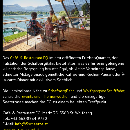
Das
Café & Restaurant EQ
im neu eröffneten ErlebnisQuartier, der
Talstation der SchafbergBahn, bietet alles, was es für eine gelungene
kulinarische Begegnung braucht: Egal, ob kleine Vormittags-Jause,
schneller Mittags-Snack, gemütliche Kaffee-und-Kuchen-Pause oder À-
la-carte-Dinner mit exklusivem Seeblick.
Die unmittelbare Nähe zu
SchafbergBahn
und
WolfgangseeSchifffahrt
,
zahlreiche
Events und Themenwochen
und die einzigartige
Seeterrasse machen das EQ zu einem beliebten Treffpunkt.
Café & Restaurant EQ, Markt 35, 5360 St. Wolfgang
Tel.: +43 662/8884-9720
E-Mail:
info@5schaetze.at
www.eq-restaurant.at