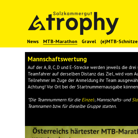
News
MTB-Marathon
Gravel
(e)MTB-Schnitze
Mannschaftswertung
Auf der A, B, C, D und E-Strecke werden jeweils die dr
Teamfahrer auf derselben Distanz das Ziel, wird vom A
Teilnehmer im Zuge der Anmeldung ihr Team ausgewäh
Achtung! Vor Ort bei der Startnummernausgabe können 
*Die Teamnummern für die
Einzel
-, Mannschafts- und
Sl
Teamnamen bzw. für dieselbe Gruppe starten.