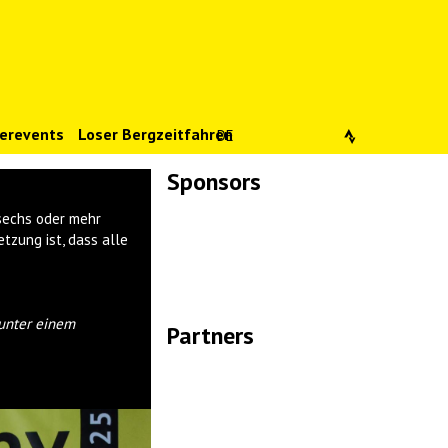
erevents
Loser Bergzeitfahren
DE
Sponsors
Lade Bilder...
 sechs oder mehr
zung ist, dass alle
 unter einem
Partners
Lade Bilder...