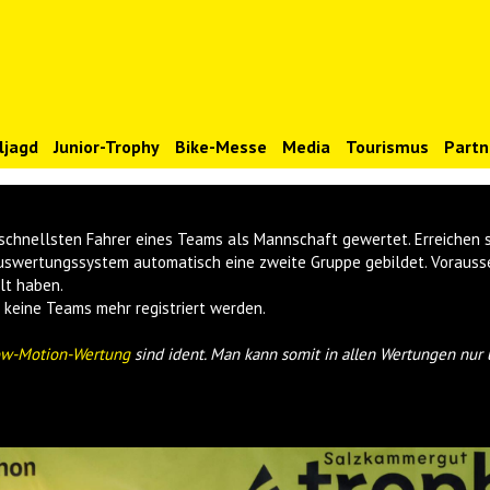
ljagd
Junior-Trophy
Bike-Messe
Media
Tourismus
Partn
ei schnellsten Fahrer eines Teams als Mannschaft gewertet. Erreichen
uswertungssystem automatisch eine zweite Gruppe gebildet. Vorausset
lt haben.
keine Teams mehr registriert werden.
ow-Motion-Wertung
sind ident. Man kann somit in allen Wertungen nur