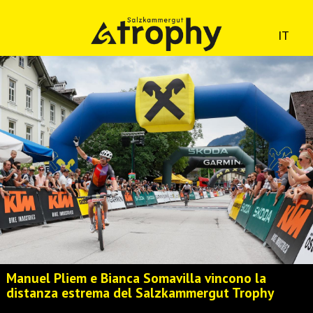
IT
Manuel Pliem e Bianca Somavilla vincono la
distanza estrema del Salzkammergut Trophy