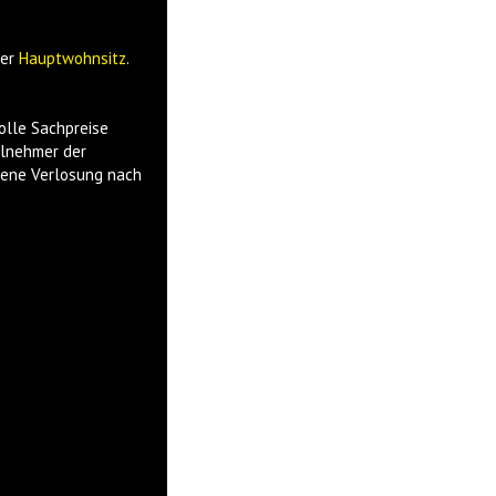
der
Hauptwohnsitz
.
olle Sachpreise
ilnehmer der
igene Verlosung nach