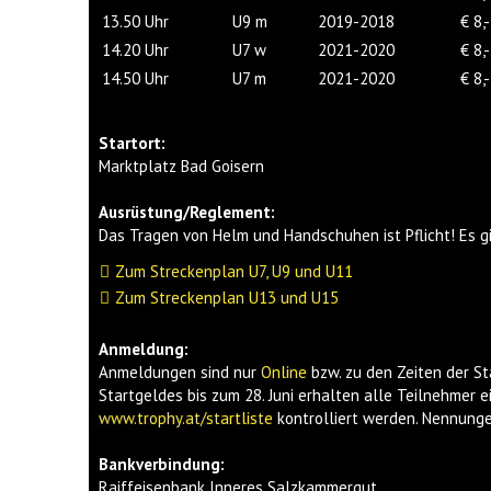
13.50 Uhr
U9 m
2019-2018
€ 8,-
14.20 Uhr
U7 w
2021-2020
€ 8,-
14.50 Uhr
U7 m
2021-2020
€ 8,-
Startort:
Marktplatz Bad Goisern
Ausrüstung/Reglement:
Das Tragen von Helm und Handschuhen ist Pflicht! Es g
Zum Streckenplan U7, U9 und U11
Zum Streckenplan U13 und U15
Anmeldung:
Anmeldungen sind nur
Online
bzw. zu den Zeiten der S
Startgeldes bis zum 28. Juni erhalten alle Teilnehmer 
www.trophy.at/startliste
kontrolliert werden. Nennungen
Bankverbindung:
Raiffeisenbank Inneres Salzkammergut