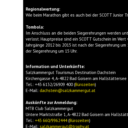
Regionalwertung:
Wie beim Marathon gibt es auch bei der SCOTT Junior T
Tombola:
Im Anschluss an die beiden Siegerehrungen werden unt
verlost. Hauptpreise sind ein SCOTT Gutschein im Wert v
Jahrgänge 2012 bis 2015 ist nach der Siegerehrung um 1
der Siegerehrung um 15 Uhr.
Information und Unterkünfte:
Salzkammergut Tourismus Destination Dachstein
Kirchengasse 4, A-4822 Bad Goisern am Hallstättersee
Tel.: +43 6132/26909 400 (
Bürozeiten
)
E-Mail:
dachstein@salzkammergut.at
Auskünfte zur Anmeldung:
MTB Club Salzkammergut
Untere Marktstraße 1, A-4822 Bad Goisern am Hallstät
Tel.:
+43 660/9962444
(
Bürozeiten
)
E-Mail:
salzkammergut@trophy.at