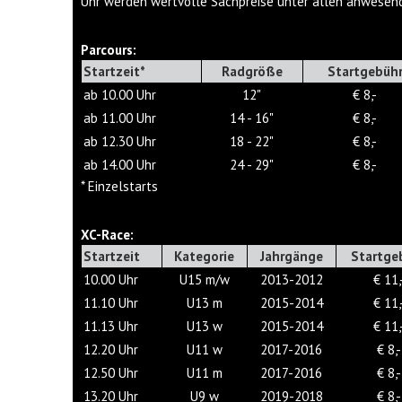
Uhr werden wertvolle Sachpreise unter allen anwesend
Parcours:
Startzeit*
Radgröße
Startgebüh
ab 10.00 Uhr
12"
€ 8,-
ab 11.00 Uhr
14 - 16"
€ 8,-
ab 12.30 Uhr
18 - 22"
€ 8,-
ab 14.00 Uhr
24 - 29"
€ 8,-
* Einzelstarts
XC-Race:
Startzeit
Kategorie
Jahrgänge
Startge
10.00 Uhr
U15 m/w
2013-2012
€ 11,
11.10 Uhr
U13 m
2015-2014
€ 11,
11.13 Uhr
U13 w
2015-2014
€ 11,
12.20 Uhr
U11 w
2017-2016
€ 8,-
12.50 Uhr
U11 m
2017-2016
€ 8,-
13.20 Uhr
U9 w
2019-2018
€ 8,-