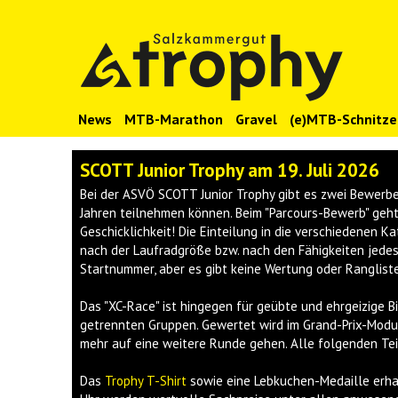
News
MTB-Marathon
Gravel
(e)MTB-Schnitze
SCOTT Junior Trophy am 19. Juli 2026
Bei der ASVÖ SCOTT Junior Trophy gibt es zwei Bewerb
Jahren teilnehmen können. Beim "Parcours-Bewerb" geht
Geschicklichkeit! Die Einteilung in die verschiedenen K
nach der Laufradgröße bzw. nach den Fähigkeiten jedes
Startnummer, aber es gibt keine Wertung oder Rangliste
Das "XC-Race" ist hingegen für geübte und ehrgeizige B
getrennten Gruppen. Gewertet wird im Grand-Prix-Modus.
mehr auf eine weitere Runde gehen. Alle folgenden Tei
Das
Trophy T-Shirt
sowie eine Lebkuchen-Medaille erha