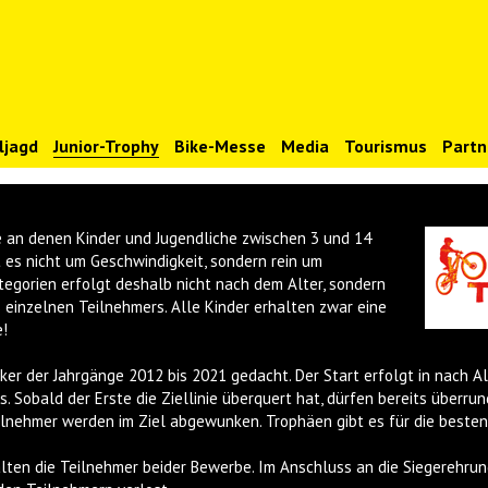
ljagd
Junior-Trophy
Bike-Messe
Media
Tourismus
Partn
e an denen Kinder und Jugendliche zwischen 3 und 14
 es nicht um Geschwindigkeit, sondern rein um
ategorien erfolgt deshalb nicht nach dem Alter, sondern
 einzelnen Teilnehmers. Alle Kinder erhalten zwar eine
!
iker der Jahrgänge 2012 bis 2021 gedacht. Der Start erfolgt in nach A
 Sobald der Erste die Ziellinie überquert hat, dürfen bereits überrun
lnehmer werden im Ziel abgewunken. Trophäen gibt es für die besten 
lten die Teilnehmer beider Bewerbe. Im Anschluss an die Siegerehru