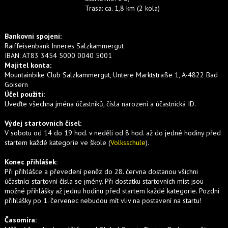
Trasa
:
ca. 1,8 km (2
kola
)
Bankovní spojení:
Raiffeisenbank Inneres Salzkammergut
IBAN: AT83 3454 5000 0040 5001
Majitel konta:
Mountainbike Club Salzkammergut, Untere Marktstraße 1, A-4822 Bad
Goisern
Účel použití:
Uveďte všechna jména účastníků, čísla narození a účastnická ID.
Výdej startovních čísel:
V sobotu od 14 do 19 hod. v neděli od 8 hod. až do jedné hodiny před
startem každé kategorie ve škole (
Volksschule
).
Konec přihlášek:
Při přihlášce a převedení peněz do 28. června
dostanou všichni
účastníci startovní čísla se jmény. Při dostatku startovních míst jsou
možné přihlášky až jednu hodinu před startem každé kategorie. Pozdní
přihlášky po 1.
červenec
nebudou mít vliv na postavení na startu!
Časomíra: