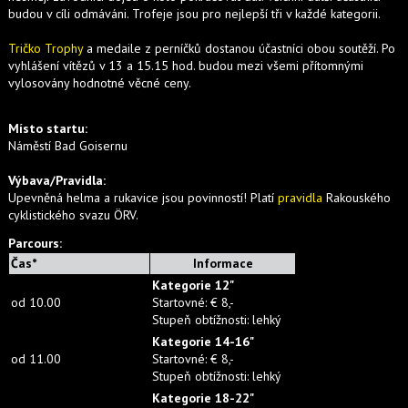
budou v cíli odmáváni. Trofeje jsou pro nejlepší tři v každé kategorii.
Tričko Trophy
a medaile z perníčků dostanou účastníci obou soutěží. Po
vyhlášení vítězů v 13 a 15.15 hod. budou mezi všemi přítomnými
vylosovány hodnotné věcné ceny.
Místo startu:
Náměstí Bad Goisernu
Výbava/Pravidla:
Upevněná helma a rukavice jsou povinností! Platí
pravidla
Rakouského
cyklistického svazu ÖRV.
Parcours:
Čas*
Informace
Kategorie
12"
od 10.00
Startovné: € 8,-
Stupeň obtížnosti: l
ehký
Kategorie
14-16"
od 11.00
Startovné
: € 8,-
Stupeň obtížnosti
:
l
ehký
Kategorie
18-22"