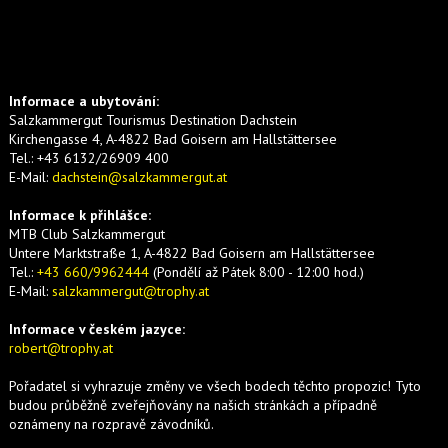
Informace
a
ubytování
:
Salzkammergut Tourismus Destination Dachstein
Kirchengasse 4, A-4822 Bad Goisern am Hallstättersee
Tel.: +43 6132/26909 400
E-Mail:
dachstein@salzkammergut.at
Informace k přihlášce:
MTB Club Salzkammergut
Untere Marktstraße 1, A-4822 Bad Goisern am Hallstättersee
Tel.:
+43 660/9962444
(Pondělí až Pátek 8:00 - 12:00 hod.)
E-Mail:
salzkammergut@trophy.at
Informace
v českém jazyce:
robert@trophy.at
Pořadatel si vyhrazuje změny ve všech bodech těchto propozic! Tyto
budou průběžně zveřejňovány na našich stránkách a případně
oznámeny na rozpravě závodníků.