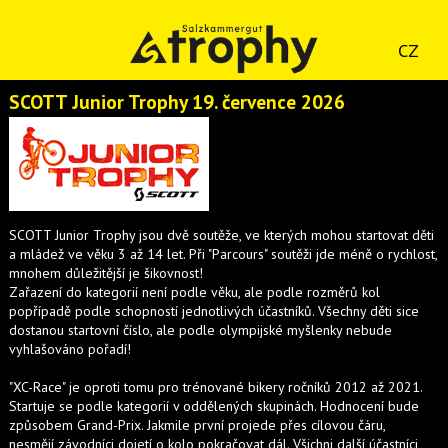
CZ
SCOTT Junior Trophy 19. července 2026
SCOTT Junior Trophy jsou dvě soutěže, ve kterých mohou startovat děti
a mládež ve věku 3 až 14 let. Při "Parcours" soutěži jde méně o rychlost,
mnohem důležitější je šikovnost!
Zařazení do kategorií není podle věku, ale podle rozměrů kol
popřípadě podle schopností jednotlivých účastníků. Všechny děti sice
dostanou startovní číslo, ale podle olympijské myšlenky nebude
vyhlašováno pořadí!
"XC-Race" je oproti tomu pro trénované bikery ročníků 2012 až 2021.
Startuje se podle kategorií v oddělených skupinách. Hodnocení bude
způsobem Grand-Prix. Jakmile první projede přes cílovou čáru,
nesmějí závodníci dojetí o kolo pokračovat dál. Všichni další účastníci