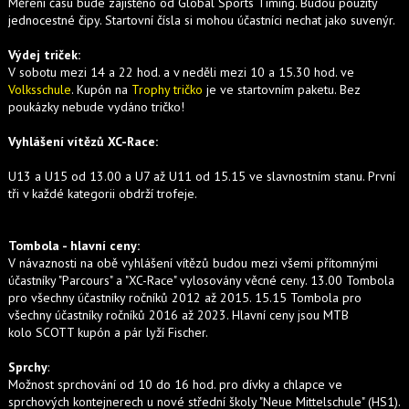
Měření času bude zajištěno od Global Sports Timing. Budou použity
jednocestné čipy. Startovní čísla si mohou účastníci nechat jako suvenýr.
Výdej triček:
V sobotu mezi 14 a 22 hod. a v neděli mezi 10 a 15.30 hod. ve
Volksschule
. Kupón na
Trophy tričko
je ve startovním paketu. Bez
poukázky nebude vydáno tričko!
Vyhlášení vítězů XC-Race:
U13 a U15 od 13.00 a U7 až U11 od 15.15 ve slavnostním stanu. První
tři v každé kategorii obdrží trofeje.
Tombola - hlavní ceny:
V návaznosti na obě vyhlášení vítězů budou mezi všemi přítomnými
účastníky "Parcours" a "XC-Race" vylosovány věcné ceny. 13.00 Tombola
pro všechny účastníky ročníků 2012 až 2015. 15.15 Tombola pro
všechny účastníky ročníků 2016 až 2023. Hlavní ceny jsou MTB
kolo SCOTT kupón a pár lyží Fischer.
Sprchy
:
Možnost sprchování od 10 do 16 hod. pro dívky a chlapce ve
sprchových kontejnerech u nové střední školy "Neue Mittelschule" (HS1).