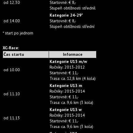
od 12.30
Startovné
: € 8,-
Stupeň obtížnosti
:
střední
l
Kategorie
24-29"
od 14.00
Startovné
: € 8,-
Stupeň obtížnosti
:
střední
* start po jednom
XC-Race:
Čas startu
I
nformace
Kategorie
U15 m/w
Ročníky: 2013-2012
od 10.00
Startovné: € 11,-
Trasa: ca. 12,8 km (4
kola
)
Kategorie U13 m
Ročníky
:
2015-2014
od 11.10
Startovné
:
€ 11,-
Trasa
:
ca. 9,6 km (3
kola
)
Kategorie U13 w
Ročníky
:
2015-2014
od 11.13
Startovné
:
€ 11,-
Trasa
:
ca. 9,6 km (3
kola
)