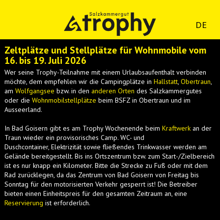
DE
Zeltplätze und Stellplätze für Wohnmobile vom
16. bis 19. Juli 2026
Wer seine Trophy-Teilnahme mit einem Urlaubsaufenthalt verbinden
möchte, dem empfehlen wir die Campingplätze in
Hallstatt
,
Obertraun
,
am
Wolfgangsee
bzw. in den
anderen Orten
des Salzkammergutes
oder die
Wohnmobilstellplätze
beim BSFZ in Obertraun und im
Ausseerland.
In Bad Goisern gibt es am Trophy Wochenende beim
Kraftwerk
an der
Traun wieder ein provisorisches Camp. WC- und
Duschcontainer, Elektrizität sowie fließendes Trinkwasser werden am
Gelände bereitgestellt. Bis ins Ortszentrum bzw. zum Start-/Zielbereich
ist es nur knapp ein Kilometer. Bitte die Strecke zu Fuß oder mit dem
Rad zurücklegen, da das Zentrum von Bad Goisern von Freitag bis
Sonntag für den motorisierten Verkehr gesperrt ist! Die Betreiber
bieten einen Einheitspreis für den gesamten Zeitraum an, eine
Reservierung
ist erforderlich.