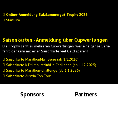
Online-Anmeldung Salzkammergut Trophy 2026
Startliste
Saisonkarten - Anmeldung über Cupwertungen
Die Trophy zählt zu mehreren Cupwertungen. Wer eine ganze Serie
fährt, der kann mit einer Saisonkarte viel Geld sparen!
Saisonkarte MarathonMan Serie (ab 1.1.2026)
Saisonkarte KTM Mountainbike Challenge (ab 1.12.2025)
Saisonkarte Marathon-Challenge (ab 1.1.2026)
Saisonkarte Austria Top Tour
Sponsors
Partners
Lade Bilder...
Lade Bilder...