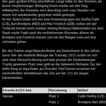
den ganz großen Erfolg einzufahren. Lange hatte es den Anschein, als
könne Vorjahressieger Wolfgang Krenn wieder um den Sieg
mitkämpfen, der Ennstaler wird allerdings nach zwei Stunden von
einem sich anbahnenden grippalen Infekt gestoppt.
An der Spitze bildet sich nun eine Dreimanngruppe um Ondřej Fojtík
(CZE), Bart Brentjens (NED) und Max Friedrich (GER), wobei sich der
Tscheche bereits beim zweiten Anstieg Richtung Hütteneckalm aus dem
Staub macht. Fojtík spult die verbleibenden Kilometer alleine ab,
Brentjens und Friedrich müssen sich mit den Rängen zwei und drei
zufrieden geben.
Bei den Damen siegt Natascha Binder aus Deutschland. In den Jahren
zuvor fuhr die studierte Biologin die Transalp, 2012 suchte sie sich
eine neue Herausforderung und kann prompt die Salzkammergut-
Trophy gewinnen. Platz zwei geht an die Italienerin Michaela Ton, der
dritte Rang an Anja Dinter aus Dresden. Fünf Damen erreichen bei
wechselhaften Verhältnissen das Ziel auf der 211 km langen
Extremdistanz.
Strecke A (211 km)
Platzierung
Athlet
Herren
Platz 1
Fojtík Ondřej (CZE)
Platz 2
Brentjens Bart (NE