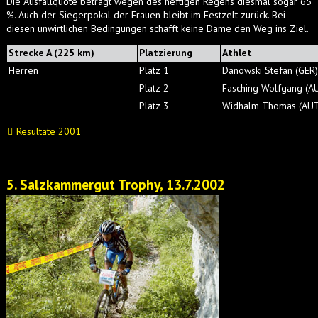
Die Ausfallquote beträgt wegen des heftigen Regens diesmal sogar 65
%. Auch der Siegerpokal der Frauen bleibt im Festzelt zurück. Bei
diesen unwirtlichen Bedingungen schafft keine Dame den Weg ins Ziel.
Strecke A (225 km)
Platzierung
Athlet
Herren
Platz 1
Danowski Stefan (GER)
Platz 2
Fasching Wolfgang (A
Platz 3
Widhalm Thomas (AUT
Resultate 2001
5. Salzkammergut Trophy, 13.7.2002