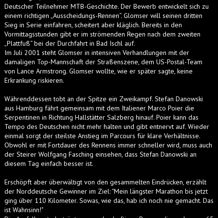
Deutscher Teilnehmer MTB-Geschichte. Der Bewerb entwickelt sich zu
einem richtigen „Ausscheidungs-Rennen“. Glomser will seinen dritten
Sieg in Serie einfahren, scheitert aber kläglich. Bereits in den
Vormittagsstunden gibt er im strömenden Regen nach dem zweiten
„Plattfuß“ bei der Durchfahrt in Bad Ischl auf.
Im Juli 2001 steht Glomser in intensiven Verhandlungen mit der
damaligen Top-Mannschaft der Straßenszene, dem US-Postal-Team
von Lance Armstrong. Glomser wollte, wie er später sagte, keine
Erkrankung riskieren.
Währenddessen tobt an der Spitze ein Zweikampf. Stefan Danowski
aus Hamburg fährt gemeinsam mit dem Italiener Marco Poier die
Serpentinen in Richtung Hallstätter Salzberg hinauf. Poier kann das
Tempo des Deutschen nicht mehr halten und gibt entnervt auf. Wieder
einmal sorgt der steilste Anstieg im Parcours für klare Verhältnisse.
Obwohl er mit Fortdauer des Rennens immer schneller wird, muss auch
der Steirer Wolfgang Fasching einsehen, dass Stefan Danowski an
diesem Tag einfach besser ist.
Erschöpft aber überwältigt von den gesammelten Eindrücken, erzählt
der Norddeutsche Gewinner im Ziel: "Mein längster Marathon bis jetzt
ging über 110 Kilometer. Sowas, wie das, hab ich noch nie gemacht. Das
ist Wahnsinn!"