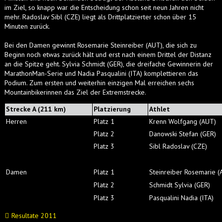
im Ziel, so knapp war die Entscheidung schon seit neun Jahren nicht
mehr. Radoslav Sibl (CZE) liegt als Drittplatzierter schon über 15
Minuten zurück.
Bei den Damen gewinnt Rosemarie Steinreiber (AUT), die sich zu
Beginn noch etwas zurück hält und erst nach einem Drittel der Distanz
an die Spitze geht. Sylvia Schmidt (GER), die dreifache Gewinnerin der
MarathonMan-Serie und Nadia Pasqualini (ITA) komplettieren das
Podium. Zum ersten und weiterhin einzigen Mal erreichen sechs
Mountainbikerinnen das Ziel der Extremstrecke.
Strecke A (211 km)
Platzierung
Athlet
Herren
Platz 1
Krenn Wolfgang (AUT)
Platz 2
Danowski Stefan (GER)
Platz 3
Sibl Radoslav (CZE)
Damen
Platz 1
Steinreiber Rosemarie (
Platz 2
Schmidt Sylvia (GER)
Platz 3
Pasqualini Nadia (ITA)
Resultate 2011