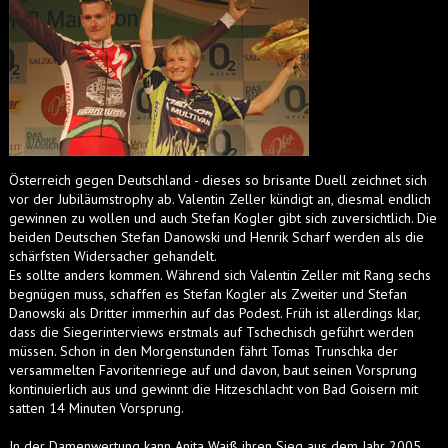
Österreich gegen Deutschland - dieses so brisante Duell zeichnet sich
vor der Jubiläumstrophy ab. Valentin Zeller kündigt an, diesmal endlich
gewinnen zu wollen und auch Stefan Kogler gibt sich zuversichtlich. Die
beiden Deutschen Stefan Danowski und Henrik Scharf werden als die
schärfsten Widersacher gehandelt.
Es sollte anders kommen. Während sich Valentin Zeller mit Rang sechs
begnügen muss, schaffen es Stefan Kogler als Zweiter und Stefan
Danowski als Dritter immerhin auf das Podest. Früh ist allerdings klar,
dass die Siegerinterviews erstmals auf Tschechisch geführt werden
müssen. Schon in den Morgenstunden fährt Tomas Trunschka der
versammelten Favoritenriege auf und davon, baut seinen Vorsprung
kontinuierlich aus und gewinnt die Hitzeschlacht von Bad Goisern mit
satten 14 Minuten Vorsprung.
In der Damenwertung kann Anita Waiß ihren Sieg aus dem Jahr 2005