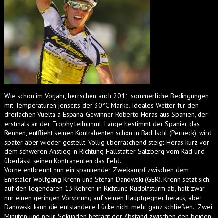
Wie schon im Vorjahr, herrschen auch 2011 sommerliche Bedingungen
mit Temperaturen jenseits der 30°C-Marke. Ideales Wetter für den
dreifachen Vuelta a Espana-Gewinner Roberto Heras aus Spanien, der
erstmals an der Trophy teilnimmt. Lange bestimmt der Spanier das
Rennen, entflieht seinen Kontrahenten schon in Bad Ischl (Perneck), wird
später aber wieder gestellt. Völlig überraschend steigt Heras kurz vor
dem schweren Anstieg in Richtung Hallstätter Salzberg vom Rad und
überlässt seinen Kontrahenten das Feld.
Vorne entbrennt nun ein spannender Zweikampf zwischen dem
Ennstaler Wolfgang Krenn und Stefan Danowski (GER). Krenn setzt sich
auf den legendären 13 Kehren in Richtung Rudolfsturm ab, holt zwar
nur einen geringen Vorsprung auf seinen Hauptgegner heraus, aber
Danowski kann die entstandene Lücke nicht mehr ganz schließen. Zwei
Minuten und neun Sekunden beträgt der Abstand zwischen den beiden