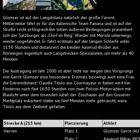
Glomser ist auf der Langdistanz natürlich der große Favorit.
Mittlerweile fährt er für das italienische Team Panaria und ist auf der
Straße recht erfolgreich.Bei tollen äußeren Bedingungen präsentiert
sich der Salzburger als „Chef im Ring“. Wieder mit Merida unterwegs,
wieder ungefährdet. Er fährt erstmals auf der langen Schleife unter
11:30 Stunden und distanziert die beiden Aaserud-Brüder aus
Norwegen, eigentlich auch Langstrecken-Spezialisten, um mehr als 40
Minuten.
Die Austragung im Jahr 2000 ist aber nicht nur wegen des Vorsprungs
von Gerrit Glomser eine besondere. Erstmals bezwingt auch eine Frau
die Extremdistanz! Claudia Titolo aus Courmayeur in Italien wird bei
Finsternis nach fast 16:30 Stunden von zwei Polizei-Motorrädern mit
Blaulicht unter dem tosenden Jubel der Zuschauer auf den Goiserer
Marktplatz eskortiert. Hätte sie fünf Minuten mehr gebraucht, wäre
Titolo aus dem Zeitlimit gefallen.
Strecke A (215 km)
Platzierung
Athlet
Herren
Platz 1
Glomser Gerrit (AU
Platz 2
Aaserud Niklas (NO