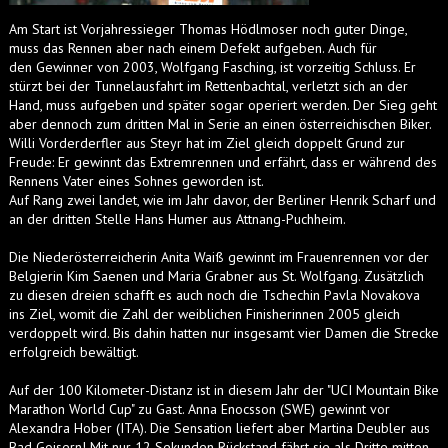
Am Start ist Vorjahressieger Thomas Hödlmoser noch guter Dinge,
muss das Rennen aber nach einem Defekt aufgeben. Auch für
den Gewinner von 2003, Wolfgang Fasching, ist vorzeitig Schluss. Er
stürzt bei der Tunnelausfahrt im Rettenbachtal, verletzt sich an der
Hand, muss aufgeben und später sogar operiert werden. Der Sieg geht
aber dennoch zum dritten Mal in Serie an einen österreichischen Biker.
Willi Vorderderfler aus Steyr hat im Ziel gleich doppelt Grund zur
Freude: Er gewinnt das Extremrennen und erfährt, dass er während des
Rennens Vater eines Sohnes geworden ist.
Auf Rang zwei landet, wie im Jahr davor, der Berliner Henrik Scharf und
an der dritten Stelle Hans Humer aus Attnang-Puchheim.
Die Niederösterreicherin Anita Waiß gewinnt im Frauenrennen vor der
Belgierin Kim Saenen und Maria Grabner aus St. Wolfgang. Zusätzlich
zu diesen dreien schafft es auch noch die Tschechin Pavla Novakova
ins Ziel, womit die Zahl der weiblichen Finisherinnen 2005 gleich
verdoppelt wird. Bis dahin hatten nur insgesamt vier Damen die Strecke
erfolgreich bewältigt.
Auf der 100 Kilometer-Distanz ist in diesem Jahr der "UCI Mountain Bike
Marathon World Cup" zu Gast. Anna Enocsson (SWE) gewinnt vor
Alexandra Hober (ITA). Die Sensation liefert aber Martina Deubler aus
Bad Goisern! Mit nur 12 Sekunden Rückstand fährt sie als Dritte mitten