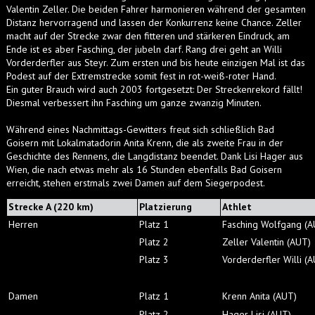
Valentin Zeller. Die beiden Fahrer harmonieren während der gesamten
Distanz hervorragend und lassen der Konkurrenz keine Chance. Zeller
macht auf der Strecke zwar den fitteren und stärkeren Eindruck, am
Ende ist es aber Fasching, der jubeln darf. Rang drei geht an Willi
Vorderderfler aus Steyr. Zum ersten und bis heute einzigen Mal ist das
Podest auf der Extremstrecke somit fest in rot-weiß-roter Hand.
Ein guter Brauch wird auch 2003 fortgesetzt: Der Streckenrekord fällt!
Diesmal verbessert ihn Fasching um ganze zwanzig Minuten.
Während eines Nachmittags-Gewitters freut sich schließlich Bad
Goisern mit Lokalmatadorin Anita Krenn, die als zweite Frau in der
Geschichte des Rennens, die Langdistanz beendet. Dank Lisi Hager aus
Wien, die nach etwas mehr als 16 Stunden ebenfalls Bad Goisern
erreicht, stehen erstmals zwei Damen auf dem Siegerpodest.
Strecke A (220 km)
Platzierung
Athlet
Herren
Platz 1
Fasching Wolfgang (A
Platz 2
Zeller Valentin (AUT)
Platz 3
Vorderderfler Willi (
Damen
Platz 1
Krenn Anita (AUT)
Platz 2
Hager Lisi (AUT)