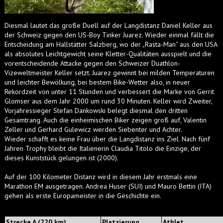
Diesmal lautet das große Duell auf der Langdistanz Daniel Keller aus
der Schweiz gegen den US-Boy Tinker Juarez. Wieder einmal fällt die
Entscheidung am Hallstätter Salzberg, wo der „Rasta-Man“ aus den USA
als absolutes Leichtgewicht seine Kletter-Qualitäten ausspielt und die
vorentscheidende Attacke gegen den Schweizer Duathlon-
Vizeweltmeister Keller setzt. Juarez gewinnt bei milden Temperaturen
und leichter Bewölkung, bei bestem Bike-Wetter also, in neuer
Rekordzeit von unter 11 Stunden und verbessert die Marke von Gerrit
Glomser aus dem Jahr 2000 um rund 30 Minuten. Keller wird Zweiter,
Vorjahressieger Stefan Dankowski belegt diesmal den dritten
Gesamtrang. Auch die einheimischen Biker zeigen groß auf, Valentin
Zeller und Gerhard Gulewicz werden Siebenter und Achter.
Wieder schafft es keine Frau über die Langdistanz ins Ziel. Nach fünf
Jahren Trophy bleibt die Italienerin Claudia Titolo die Einzige, der
dieses Kunststück gelungen ist (2000).
Auf der 100 Kilometer Distanz wird in diesem Jahr erstmals eine
Marathon EM ausgetragen. Andrea Huser (SUI) und Mauro Bettin (ITA)
gehen als erste Europameister in die Geschichte ein.
Strecke A (220 km)
Platzierung
Athlet