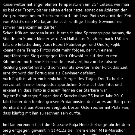
Kaiserwetter mit angenehmen Temperaturen um 25° Celsius, wie man
es bei der Trophy bisher selten erlebt hatte, ebnet den Athleten den
Weg zu einem neuen Streckenrekord. Luis Leao Pinto setzt mit der Zeit
von 9:53:38 eine Marke, an die auch künftige Trophy-Gewinner nur
schwer herankommen dürften.
Schon früh am morgen kristallisiert sich eine Spitzengruppe heraus, die
Stunde um Stunde kleiner wird. Am Hallstätter Salzberg nach 150 km
fällt die Entscheidung: Auch Rupert Palmberger und Ondřej Fojtík
können dem Tempo Pintos nicht mehr folgen, der nun einem
ungefährdeten Sieg entgegen fährt. Obwohl er auf den letzten
Kilometern noch eine Ehrenrunde absolviert, kurz in die falsche
Richtung geleitet wird und somit nur als Zweiter hinter Fojtík das Ziel
erreicht, wird der Portugiese als Gewinner gefeiert.
Auch Fojtík ist aber ein heimlicher Sieger des Tages: Der Tscheche
verzichtet in einer beispiellos sportlichen Geste auf den Titel und
erkennt an, dass Pinto in diesem Rennen der Stärkere war.
Rupert Palmberger, Sieger der C-Strecke über 75 km im Jahr 2010,
fährt hinter den beiden großen Protagonisten des Tages auf Rang drei.
Bernhard Eisl aus Abersee zeigt als bester Österreicher mit Platz vier,
dass künftig mit ihm zu rechnen sein dürfte.
Im Damenrennen fährt die Deutsche Katja Hentschel ungefährdet dem
Sieg entgegen, gewinnt in 13:41:22 bei ihrem ersten MTB-Marathon