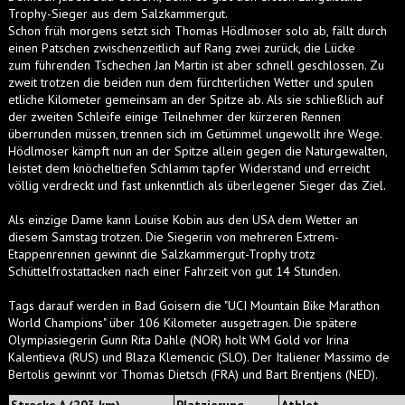
Trophy-Sieger aus dem Salzkammergut.
Schon früh morgens setzt sich Thomas Hödlmoser solo ab, fällt durch
einen Patschen zwischenzeitlich auf Rang zwei zurück, die Lücke
zum führenden Tschechen Jan Martin ist aber schnell geschlossen. Zu
zweit trotzen die beiden nun dem fürchterlichen Wetter und spulen
etliche Kilometer gemeinsam an der Spitze ab. Als sie schließlich auf
der zweiten Schleife einige Teilnehmer der kürzeren Rennen
überrunden müssen, trennen sich im Getümmel ungewollt ihre Wege.
Hödlmoser kämpft nun an der Spitze allein gegen die Naturgewalten,
leistet dem knöcheltiefen Schlamm tapfer Widerstand und erreicht
völlig verdreckt und fast unkenntlich als überlegener Sieger das Ziel.
Als einzige Dame kann Louise Kobin aus den USA dem Wetter an
diesem Samstag trotzen. Die Siegerin von mehreren Extrem-
Etappenrennen gewinnt die Salzkammergut-Trophy trotz
Schüttelfrostattacken nach einer Fahrzeit von gut 14 Stunden.
Tags darauf werden in Bad Goisern die "UCI Mountain Bike Marathon
World Champions" über 106 Kilometer ausgetragen. Die spätere
Olympiasiegerin Gunn Rita Dahle (NOR) holt WM Gold vor Irina
Kalentieva (RUS) und Blaza Klemencic (SLO). Der Italiener Massimo de
Bertolis gewinnt vor Thomas Dietsch (FRA) und Bart Brentjens (NED).