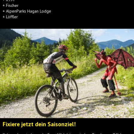
+ Fischer
+ AlpenParks Hagan Lodge
+ Löffler
Fixiere jetzt dein Saisonziel!