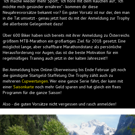
"Ich mache wieder mehr Sport", "Ich höre mit dem Rauchen auf", "Ich
möchte mich gesünder ernähren" - kommen dir diese
Neujahresvorsätze bekannt vor? Ein guter Vorsatz ist nur der, den man
in die Tat umsetzt - genau jetzt hast du mit der Anmeldung zur Trophy
die allerbeste Gelegenheit dazu!
Über 600 Biker haben sich bereits mit ihrer Anmeldung zu Österreichs
größtem MTB-Marathon ein großartiges Ziel für 2018 gesetzt. Eine
möglichst lange, aber schaffbare Marathondistanz als persönliche
Herausforderung vor Augen, das ist die beste Motivation für ein
regelmäßiges Training auch jetzt in der kalten Jahreszeit!!
Bei Anmeldung bzw. Online-Überweisung bis Ende Februar gilt noch
die günstigste Startgeld-Staffelung. Die Trophy zählt auch zu
mehreren
Cupwertungen
. Wer eine ganze Serie fährt, der kann mit
einer
Saisonkarte
noch mehr Geld sparen und hat gleich ein fixes
Programm für die ganze Saison!
Also - die guten Vorsätze nicht vergessen und rasch anmelden!