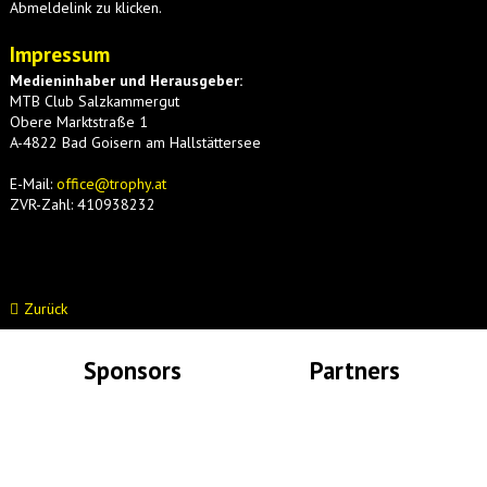
Abmeldelink zu klicken.
Impressum
Medieninhaber und Herausgeber:
MTB Club Salzkammergut
Obere Marktstraße 1
A-4822 Bad Goisern am Hallstättersee
E-Mail:
office@trophy.at
ZVR-Zahl: 410938232
Zurück
Sponsors
Partners
Lade Bilder...
Lade Bilder...