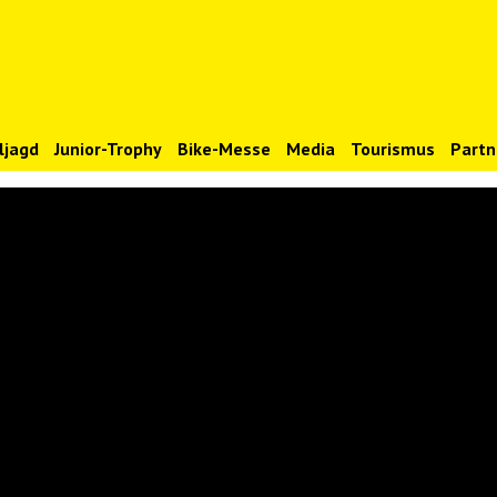
ljagd
Junior-Trophy
Bike-Messe
Media
Tourismus
Partn