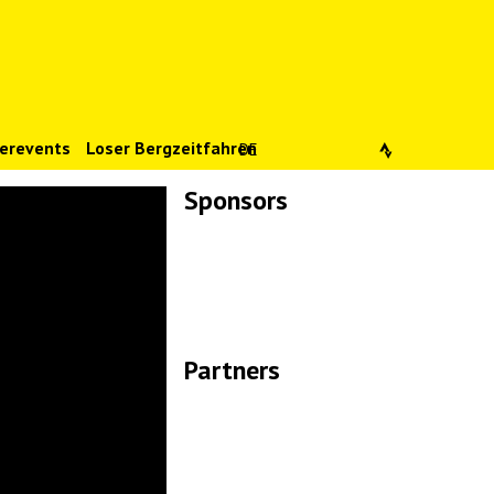
erevents
Loser Bergzeitfahren
DE
Sponsors
Lade Bilder...
Partners
Lade Bilder...