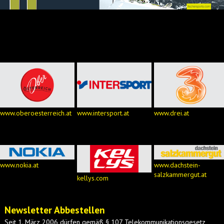
www.oberoesterreich.at
www.intersport.at
www.drei.at
www.nokia.at
www.dachstein-
salzkammergut.at
kellys.com
Newsletter Abbestellen
Seit 1. März 2006 dürfen gemäß § 107 Telekommunikationsgesetz