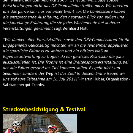
den wetterbedingten Abbruch 2009.
“
Es ist sinnvoll, dass solche
Entscheidungen nicht das OK-Team alleine treffen muss. Wir bereiten
uns das ganze Jahr nur auf unser Event vor. Die Commissaire haben
die entsprechende Ausbildung, den neutralen Blick von außen und
die jahrelange Erfahrung, die sie jedes Wochenende bei anderen
Veranstaltungen gewinnen
”
,
sagt Bernhard Höll.
“Wir danken allen Einsatzkräften sowie den ÖRV-Commissairen für ihr
Engagement! Gleichzeitig möchten wir an die Teilnehmer appellieren
die sportliche Fairness zu wahren und ein nötiges Maß an
Eigenverantwortung zu tragen, da ein gewisses Restrisiko nie ganz
auszuschließen ist. Die Trophy ist eine Breitensportveranstaltung, bei
der alle Fahrer gesund ins Ziel kommen sollen. Es geht nicht um
Sekunden, sondern der Weg ist das Ziel! In diesem Sinne freuen wir
uns auf eure Teilnahme am 16. Juli 2011!” -
Martin Huber, Organisation -
Salzkammergut Trophy.
Streckenbesichtigung & Testival