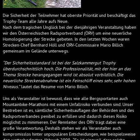
Die Sicherheit der Teilnehmer hat oberste Priorität und beschäftigt das
Trophy-Team alle Jahre aufs Neue.
Nach dem tragischen Unglück bei der diesjährigen Veranstaltung haben
wir den Österreichischen Radsportverband (ÖRV) um eine neuerliche
Homologierung der Strecke gebeten. In den letzten Wochen waren
Strecken-Chef Bernhard Höll und ÖRV-Commissaire Mario Billich
gemeinsam im Gelände unterwegs.
“
Der Sicherheitsstandard ist bei der Salzkammergut Trophy
überdurchschnittlich hoch. Die Professionalität, mit der hier an das
Thema Strecke herangegangen wird ist absolut vorbildlich. Die
neuerliche Streckenabnahme ist ein Feinschliff eines sehr, sehr hohen
Niveaus.
”
lautet das Resume von Mario Billich.
Uns als Veranstalter ist bewusst, dass wie alle Bergsportarten auch
Mountainbike-Marathons mit einem Unfallrisiko verbunden sind. Unser
Bestreben ist es, sämtliche Sicherheitsauflagen der Behörden und des
Radsportverbandes penibel zu erfüllen und dadurch dieses Risiko
möglichst zu minimieren. Der Rennleiter des ÖRV trägt dabei eine
große Verantwortung. Deshalb stehen wir als Veranstalter auch
kompromisslos hinter unpopulären Entscheidungen, wie beispielsweise