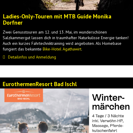
Ladies-Only-Touren mit MTB Guide Monika
Dorfner
Zwei Genusstouren am 12. und 13. Mai, im wunderschönen
Salzkammergut lassen dich in traumhafter Naturkulisse Energie tanken!
Auch ein kurzes Fahrtechniktraining wird angeboten. Als Homebase
fungiert das bekannte
Bike-Hotel Agathawirt
.
Detailinfos und Anmeldung
EurothermenResort Bad Ischl