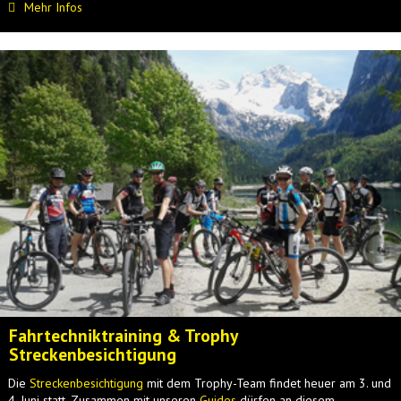
Mehr Infos
Fahrtechniktraining & Trophy
Streckenbesichtigung
Die
Streckenbesichtigung
mit dem Trophy-Team findet heuer am 3. und
4. Juni statt. Zusammen mit unseren
Guides
dürfen an diesem