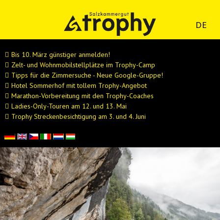
DE
Bis 10. März günstiger anmelden!
Zelt- und Wohnmobilstellplätze im Trophy-Camp
Tipps für die Zimmersuche - Neue Google-Gruppe!
Hotel Sommerhof mit tollem Trophy-Angebot
Marathon-Vorbereitung mit den Trophy-Coaches
Ladies-Only-Touren am 12. und 13. Mai
Trophy Streckenbesichtigung am 3. und 4. Juni