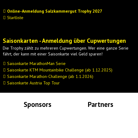
Online-Anmeldung Salzkammergut Trophy 2027
Startliste
Saisonkarten - Anmeldung über Cupwertungen
Die Trophy zählt zu mehreren Cupwertungen. Wer eine ganze Serie
fährt, der kann mit einer Saisonkarte viel Geld sparen!
Saisonkarte MarathonMan Serie
Saisonkarte KTM Mountainbike Challenge (ab 1.12.2025)
Saisonkarte Marathon-Challenge (ab 1.1.2026)
Saisonkarte Austria Top Tour
Sponsors
Partners
Lade Bilder...
Lade Bilder...