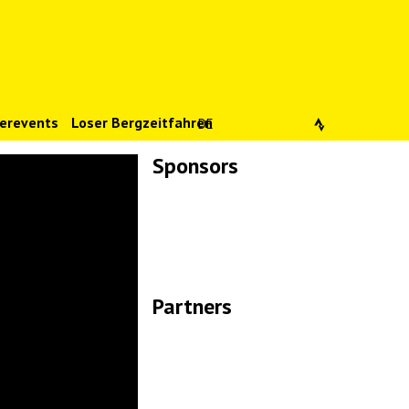
erevents
Loser Bergzeitfahren
DE
Sponsors
Lade Bilder...
Partners
Lade Bilder...