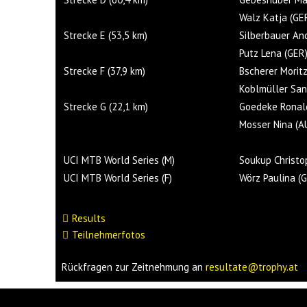
Walz Katja (GE
Strecke E (53,5 km)
Silberbauer An
Putz Lena (GER
Strecke F (37,9 km)
Bscherer Morit
Koblmüller San
Strecke G (22,1 km)
Goedeke Ronal
Mosser Nina (A
UCI MTB World Series (M)
Soukup Christo
UCI MTB World Series (F)
Wörz Paulina (
Results
Teilnehmerfotos
Rückfragen zur Zeitnehmung an
resultate@trophy.at