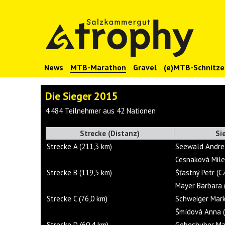
News
MTB-Marathon
Gravel
(e)MTB-Schnitze
Die Sieger 2015
4.484 Teilnehmer aus 42 Nationen
Strecke (Distanz)
Si
Strecke A (211,3 km)
Seewald Andre
Cesnaková Mile
Strecke B (119,5 km)
Šťastný Petr (C
Mayer Barbara 
Strecke C (76,0 km)
Schweiger Mar
Šmídová Anna 
Strecke D (60,4 km)
Gebeshuber Mar