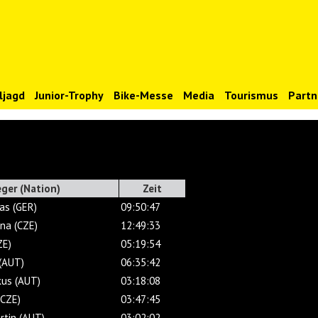
ljagd
Junior-Trophy
Bike-Messe
Media
Tourismus
Partn
eger (Nation)
Zeit
as (GER)
09:50:47
na (CZE)
12:49:33
ZE)
05:19:54
(AUT)
06:35:42
kus (AUT)
03:18:08
(CZE)
03:47:45
tin (AUT)
03:02:02