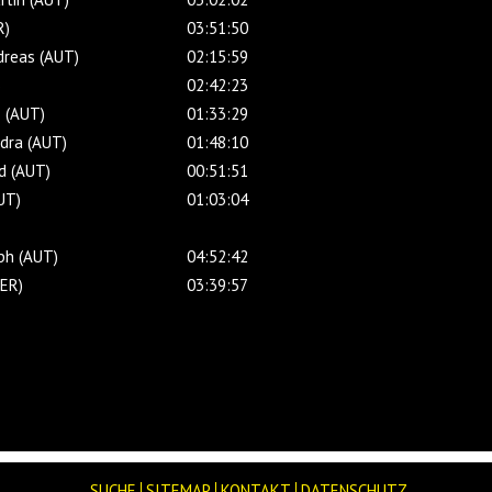
R)
03:51:50
dreas (AUT)
02:15:59
)
02:42:23
z (AUT)
01:33:29
dra (AUT)
01:48:10
d (AUT)
00:51:51
UT)
01:03:04
ph (AUT)
04:52:42
GER)
03:39:57
SUCHE
SITEMAP
KONTAKT
DATENSCHUTZ