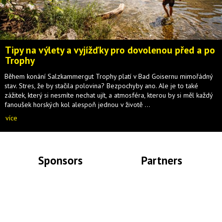
Tipy na výlety a vyjížďky pro dovolenou před a po
Trophy
Během konání Salzkammergut Trophy platí v Bad Goisernu mimořádný
stav. Stres, že by stačila polovina? Bezpochyby ano. Ale je to také
zážitek, který si nesmíte nechat ujít, a atmosféra, kterou by si měl každý
fanoušek horských kol alespoň jednou v životě ...
více
Sponsors
Partners
Lade Bilder...
Lade Bilder...