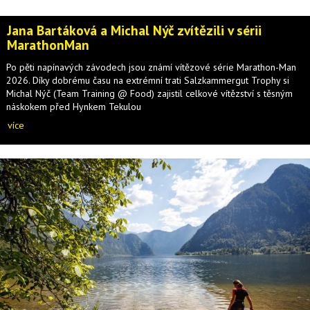
Jana Bartáková a Michal Nýč zvítězili v sérii
MarathonMan
Po pěti napínavých závodech jsou známí vítězové série Marathon-Man
2026. Díky dobrému času na extrémní trati Salzkammergut Trophy si
Michal Nýč (Team Training @ Food) zajistil celkové vítězství s těsným
náskokem před Hynkem Tekulou
více