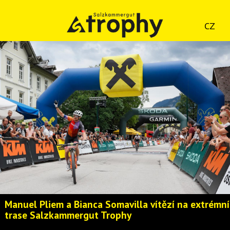
CZ
Manuel Pliem a Bianca Somavilla vítězí na extrémní
trase Salzkammergut Trophy