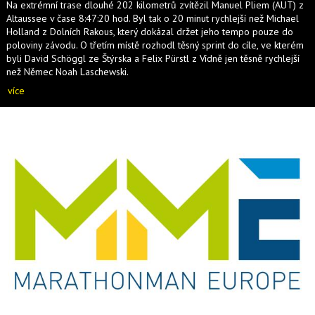
Na extrémní trase dlouhé 202 kilometrů zvítězil Manuel Pliem (AUT) z
Altaussee v čase 8:47:20 hod. Byl tak o 20 minut rychlejší než Michael
Holland z Dolních Rakous, který dokázal držet jeho tempo pouze do
poloviny závodu. O třetím místě rozhodl těsný sprint do cíle, ve kterém
byli David Schöggl ze Štýrska a Felix Pürstl z Vídně jen těsně rychlejší
než Němec Noah Laschewski.
více