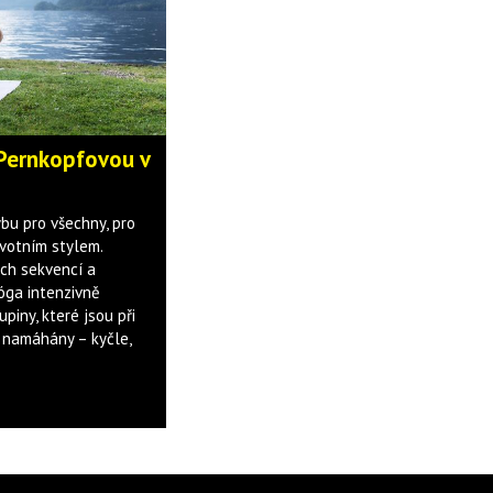
 Pernkopfovou v
u pro všechny, pro
ivotním stylem.
ých sekvencí a
jóga intenzivně
piny, které jsou při
 namáhány – kyčle,