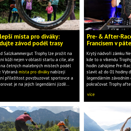
lepší místa pro diváky:
Pre- & After-Rac
dujte závod podél trasy
Francisem v páte
d Salzkammergut Trophy lze prožít na
Krytý nádvoří zámku Ne
ní kůži nejen v oblasti startu a cíle, ale
kde to o víkendu Trophy
 na četných malebných místech podél
hodin zahájíme Pre-Ra
y. Vybraná
místa pro diváky
nabízejí
slavit až do 01 hodiny 
lní příležitost povzbuzovat sportovce a
legendárním závodním 
rovat je na jejich legendární jízdě...
pokračovat Trophy after
více