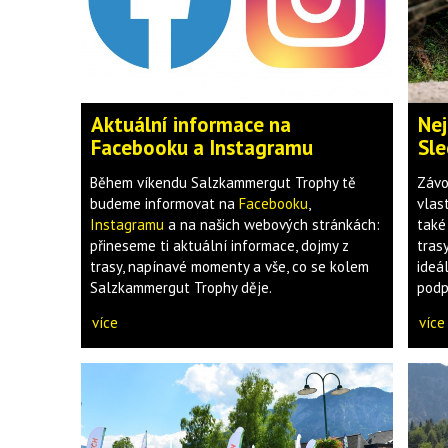
Aktuální informace na
Nej
Facebooku a Instagramu
Sle
Během víkendu Salzkammergut Trophy tě
Závo
budeme informovat na
Facebooku
,
vlast
Instagramu
a na našich webových stránkách:
také
přineseme ti aktuální informace, dojmy z
tras
trasy, napínavé momenty a vše, co se kolem
ideá
Salzkammergut Trophy děje.
podpo
více
více