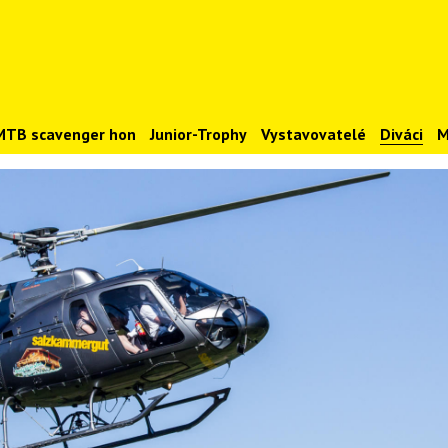
MTB scavenger hon
Junior-Trophy
Vystavovatelé
Diváci
M