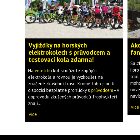
Vyjížďky na horských
Akc
elektrokolech s průvodcem a
fan
testovací kola zdarma!
Salz
i pr
Na
v
eletrhu
kol si můžete zapůjčit
trial
elektrokola a rovnou je vyzkoušet na
moho
značené zkušební trase. Kromě toho jsou k
nové
dispozici bezplatné prohlídky s
průvodcem
- v
naví
doprovodu zkušených průvodců Trophy, kteří
znají...
více
více