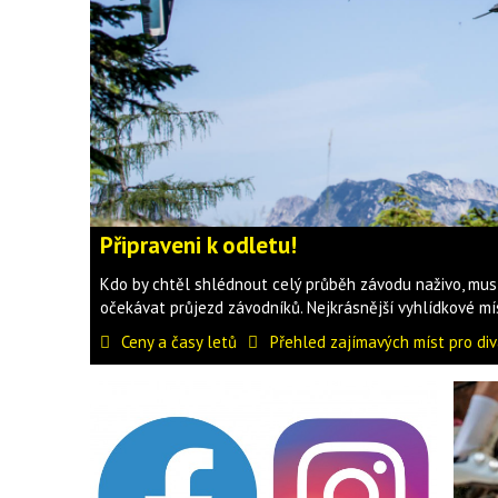
Připraveni k odletu!
Kdo by chtěl shlédnout celý průběh závodu naživo, musí
očekávat průjezd závodníků. Nejkrásnější vyhlídkové mí
Ceny a časy letů
Přehled zajímavých míst pro di