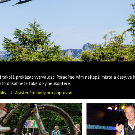
 taktéž prokázat vytrvalost! Poradíme Vám nejlepší místa a časy, ve
sto dosáhnete také díky helikoptéře.
váky
Asistenční body pro doprovod