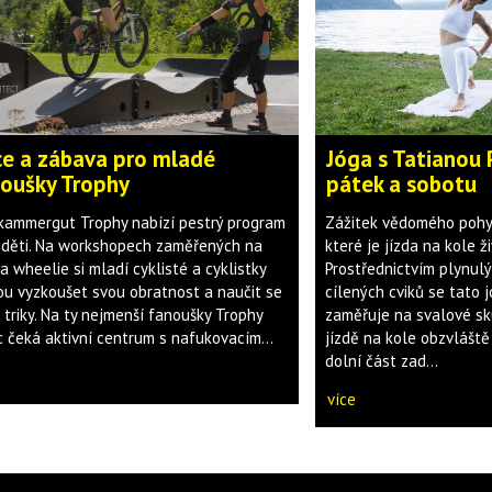
e a zábava pro mladé
Jóga s Tatianou
oušky Trophy
pátek a sobotu
kammergut Trophy nabízí pestrý program
Zážitek vědomého pohyb
o děti. Na workshopech zaměřených na
které je jízda na kole ž
 a wheelie si mladí cyklisté a cyklistky
Prostřednictvím plynul
u vyzkoušet svou obratnost a naučit se
cílených cviků se tato 
 triky. Na ty nejmenší fanoušky Trophy
zaměřuje na svalové sku
c čeká aktivní centrum s nafukovacím...
jízdě na kole obzvláště
dolní část zad...
více