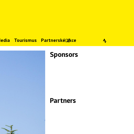
edia
Tourismus
Partnerské akce
CZ
Sponsors
Lade Bilder...
Partners
Lade Bilder...