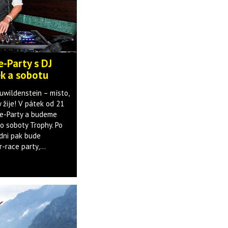
e-Party s DJ
k a sobotu
uwildenstein – místo,
 žije! V pátek od 21
ce-Party a budeme
do soboty Trophy. Po
dni pak bude
-race party,...