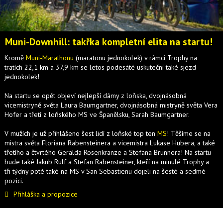
Muni-Downhill: takřka kompletní elita na startu!
Kromě
Muni-Marathonu
(maratonu jednokolek) v rámci Trophy na
tratích 22,1 km a 37,9 km se letos podesáté uskuteční také sjezd
jednokolek!
Na startu se opět objeví nejlepší dámy z loňska, dvojnásobná
vicemistryně světa Laura Baumgartner, dvojnásobná mistryně světa Vera
Hofer a třetí z loňského MS ve Španělsku, Sarah Baumgartner.
V mužích je už přihlášeno šest lidí z loňské top ten
MS
! Těšíme se na
mistra světa Floriana Rabensteinera a vicemistra Lukase Hubera, a také
třetího a čtvrtého Geralda Rosenkranze a Stefana Brunnera! Na startu
bude také Jakub Rulf a Stefan Rabensteiner, kteří na minulé Trophy a
tři týdny poté také na MS v San Sebastienu dojeli na šesté a sedmé
pozici.
Přihláška a propozice