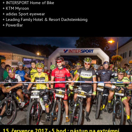
+ INTERSPORT Home of Bike
+ KTM Myroon
+ adidas Sport eyewear
+ Leading Family Hotel & Resort Dachsteinkönig
+ PowerBar
15. července 2017 - 5 hod.: nástup na extrémní