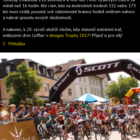
méně než 16 hodin. Ale i ten, kdo na kontrolních bodech 152 nebo 175
km musí vzdát, posunul své výkonnostní hranice hodně směrem nahoru
a nabral spoustu nových zkušenností.
A nakonec, k 20. výročí obdrží všichni, kdo dokončí extrémní trať,
exkluzivní dres Löffler v
designu Trophy 2017
! Přijeď si pro něj!
Přihláška