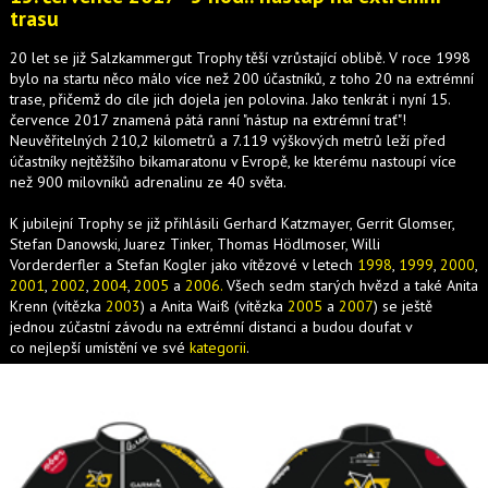
trasu
20 let se již Salzkammergut Trophy těší vzrůstající oblibě. V roce 1998
bylo na startu něco málo více než 200 účastníků, z toho 20 na extrémní
trase, přičemž do cíle jich dojela jen polovina. Jako tenkrát i nyní 15.
července 2017 znamená pátá ranní "nástup na extrémní trať"!
Neuvěřitelných 210,2 kilometrů a 7.119 výškových metrů leží před
účastníky nejtěžšího bikamaratonu v Evropě, ke kterému nastoupí více
než 900 milovníků adrenalinu ze 40 světa.
K jubilejní Trophy se již přihlásili Gerhard Katzmayer, Gerrit Glomser,
Stefan Danowski, Juarez Tinker, Thomas Hödlmoser, Willi
Vorderderfler a Stefan Kogler jako vítězové v letech
1998
,
1999
,
2000
,
2001
,
2002
,
2004
,
2005
a
2006.
Všech sedm starých hvězd a také Anita
Krenn (vítězka
2003
) a Anita Waiß (vítězka
2005
a
2007
) se ještě
jednou zúčastní závodu na extrémní distanci a budou doufat v
co nejlepší umístění ve své
kategorii
.