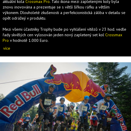
aktuální kola
Crossmax Pro
. Tato ikona mezi zapletenými koly byla
znovu inovována a prezentuje se s větší šířkou ráfku a větším
výkonem. Dlouholeté zkušenosti a perfekcionistická záliba v detailu se
opět odrážejí v produktu.
Mezi všemi účastníky Trophy bude po vyhlášení vítězů v 23 hod. vedle
řady skvělých cen vylosován jeden nový zapletený set kol
Crossmax
Pro
v hodnotě 1.000 Euro.
více