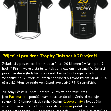
Přijeď si pro dres Trophy Finisher k 20. výročí
Zvládl jsi v posledních letech trasu B na 120 kilometrů v čase pod 9
hodin? Přijmi výzvu a startuj tentokrát na extrémní distanci! Vzrůstající
počet Finisherů (tedy těch co závod dokončí) dokazuje, že je to
zvládnutelné! V úvodních letech nedokončilo závod kolem 50 až 60 %
účastníků. Vloni se ocitlo ve výsledkové listině 73 % startujících.
Zkušený účastník RAAM Gerhard Gulewicz jede také letos
jako
Pacemaker
a pomůže vám dosta se do cíle. Gerhard plánuje
rovnoměrné tempo, tak aby stihl všechny
časové limity
a byl zpátky
v Bad Goisernu před 21 hod. Spousta
fanoušků
podél trati vás
vyhecují zvládnout 210 kilometrů a více než 7000 výškových metrů za