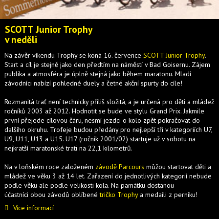
SCOTT Junior Trophy
v neděli
Na závěr víkendu Trophy se koná 16. července
SCOTT Junior Trophy
.
Start a cíl je stejně jako den předtím na náměstí v Bad Goisernu. Zájem
publika a atmosféra je úplně stejná jako během maratonu. Mladí
závodníci nabízí pohledné duely a četné akční spurty do cíle!
Rozmanitá trať není technicky příliš složitá, a je určená pro děti a mládež
ročníků 2003 až 2012. Hodnotit se bude ve stylu Grand Prix. Jakmile
první přejede cílovou čáru, nesmí jezdci o kolo zpět pokračovat do
dalšího okruhu. Trofeje budou předány pro nejlepší tři v kategoriích U7,
U9, U11, U13 a U15. U17 (ročník 2001/02) startuje už v sobotu na
nejkratší maratonské trati na 22,1 kilometrů.
Na v loňském roce založeném
závodě Parcours
můžou startovat děti a
mládež ve věku 3 až 14 let. Zařazení do jednotlivých kategorií nebude
podle věku ale podle velikosti kola. Na památku dostanou
účastníci obou závodů oblíbené
tričko Trophy
a medaili z perníku!
Více informací