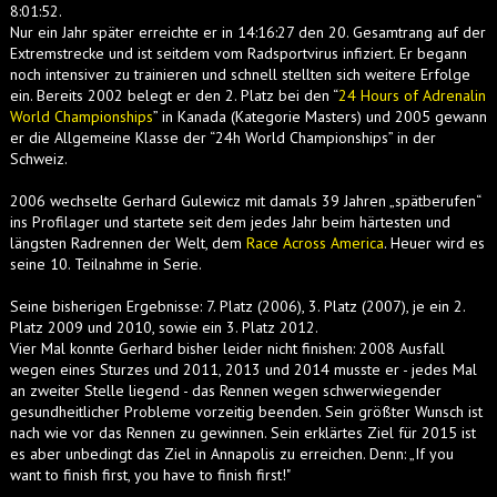
8:01:52.
Nur ein Jahr später erreichte er in 14:16:27 den 20. Gesamtrang auf der
Extremstrecke und ist seitdem vom Radsportvirus infiziert. Er begann
noch intensiver zu trainieren und schnell stellten sich weitere Erfolge
ein. Bereits 2002 belegt er den 2. Platz bei den “
24 Hours of Adrenalin
World Championships
” in Kanada (Kategorie Masters) und 2005 gewann
er die Allgemeine Klasse der “24h World Championships” in der
Schweiz.
2006 wechselte Gerhard Gulewicz mit damals 39 Jahren „spätberufen“
ins Profilager und startete seit dem jedes Jahr beim härtesten und
längsten Radrennen der Welt, dem
Race Across America
. Heuer wird es
seine 10. Teilnahme in Serie.
Seine bisherigen Ergebnisse: 7. Platz (2006), 3. Platz (2007), je ein 2.
Platz 2009 und 2010, sowie ein 3. Platz 2012.
Vier Mal konnte Gerhard bisher leider nicht finishen: 2008 Ausfall
wegen eines Sturzes und 2011, 2013 und 2014 musste er - jedes Mal
an zweiter Stelle liegend - das Rennen wegen schwerwiegender
gesundheitlicher Probleme vorzeitig beenden. Sein größter Wunsch ist
nach wie vor das Rennen zu gewinnen. Sein erklärtes Ziel für 2015 ist
es aber unbedingt das Ziel in Annapolis zu erreichen. Denn: „If you
want to finish first, you have to finish first!"