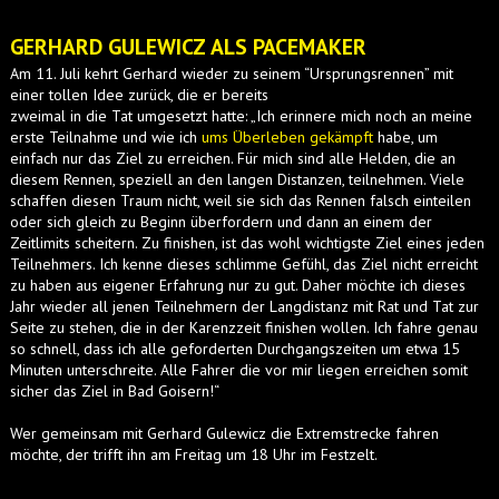
GERHARD GULEWICZ ALS PACEMAKER
Am 11. Juli kehrt Gerhard wieder zu seinem “Ursprungsrennen” mit
einer tollen Idee zurück, die er bereits
zweimal in die Tat umgesetzt hatte: „Ich erinnere mich noch an meine
erste Teilnahme und wie ich
ums Überleben gekämpft
habe, um
einfach nur das Ziel zu erreichen. Für mich sind alle Helden, die an
diesem Rennen, speziell an den langen Distanzen, teilnehmen. Viele
schaffen diesen Traum nicht, weil sie sich das Rennen falsch einteilen
oder sich gleich zu Beginn überfordern und dann an einem der
Zeitlimits scheitern. Zu finishen, ist das wohl wichtigste Ziel eines jeden
Teilnehmers. Ich kenne dieses schlimme Gefühl, das Ziel nicht erreicht
zu haben aus eigener Erfahrung nur zu gut. Daher möchte ich dieses
Jahr wieder all jenen Teilnehmern der Langdistanz mit Rat und Tat zur
Seite zu stehen, die in der Karenzzeit finishen wollen. Ich fahre genau
so schnell, dass ich alle geforderten Durchgangszeiten um etwa 15
Minuten unterschreite. Alle Fahrer die vor mir liegen erreichen somit
sicher das Ziel in Bad Goisern!“
Wer gemeinsam mit Gerhard Gulewicz die Extremstrecke fahren
möchte, der trifft ihn am Freitag um 18 Uhr im Festzelt.