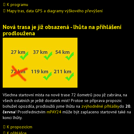
K programu
Mapy tras, data GPS a diagramy výškového převýšení
Nová trasa je již obsazená - lhůta na přihlášení
prodloužena
Všechna startovní místa na nové trase
72
ilome
t
r
ů
j
s
o
u
j
i
ž
z
a
b
r
á
n
a
,
n
a
v
š
e
c
h
o
s
t
a
t
n
í
c
h
j
e
j
e
š
t
ě
d
o
s
t
a
t
e
k
m
í
s
t
!
P
r
o
t
o
e
s
e
p
ř
í
p
r
a
v
a
p
r
o
p
o
z
i
c
b
o
h
u
ž
e
l
o
p
o
z
d
i
l
a
,
p
r
o
d
l
o
u
ž
i
l
i
j
s
m
e
l
h
ů
t
u
n
a
z
v
ý
h
o
d
n
ě
n
é
p
ř
h
l
á
š
k
y
d
o
20.
č
e
r
v
n
a
!
P
r
o
s
t
ř
e
d
n
i
c
t
v
í
m
mPAY24
m
ů
ž
e
b
ý
t
z
a
p
l
a
c
e
n
o
s
t
a
r
t
o
v
n
é
t
a
k
é
n
a
k
o
n
c
i
l
h
ů
t
y
.
K propozicícm
K přihlášce