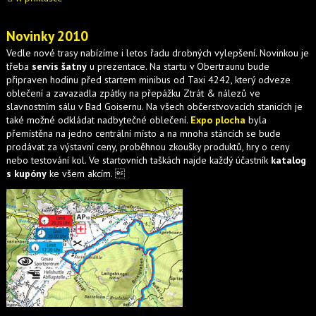
Novinky 2010
Vedle nové trasy nabízíme i letos řadu drobných vylepšení. Novinkou je
třeba
servis šatny
u prezentace. Na startu v Obertraunu bude
připraven hodinu před startem minibus od Taxi 4242, který odveze
oblečení a zavazadla zpátky na přepážku Ztrát & nálezů ve
slavnostním sálu v Bad Goisernu. Na všech občerstvovacích stanicích je
také možné odkládat nadbytečné oblečení.
Expo plocha
byla
přemístěna na jedno centrální místo a na mnoha stáncích se bude
prodávat za výstavní ceny, proběhnou zkoušky produktů, hry o ceny
nebo testování kol. Ve startovních taškách najde každý účastník
katalog
s kupóny
ke všem akcím. 