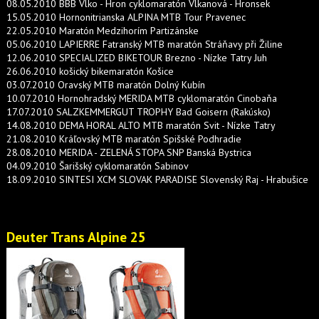
08.05.2010 BBB Vlko - Hron cyklomaratón Vlkanová - Hronsek
15.05.2010 Hornonitrianska ALPINA MTB Tour Pravenec
22.05.2010 Maratón Medzihorím Partizánske
05.06.2010 LAPIERRE Fatranský MTB maratón Stráňavy při Žiline
12.06.2010 SPECIALIZED BIKETOUR Brezno - Nízke Tatry Juh
26.06.2010 košický bikemaratón Košice
03.07.2010 Oravský MTB maratón Dolný Kubín
10.07.2010 Hornohradský MERIDA MTB cyklomaratón Cinobaňa
17.07.2010 SALZKEMMERGUT TROPHY Bad Goisern (Rakúsko)
14.08.2010 DEMA HORAL ALTO MTB maratón Svit - Nízke Tatry
21.08.2010 Kráľovský MTB maratón Spišské Podhradie
28.08.2010 MERIDA - ZELENÁ STOPA SNP Banská Bystrica
04.09.2010 Šarišský cyklomaratón Sabinov
18.09.2010 SINTESI XCM SLOVAK PARADISE Slovenský Raj - Hrabušice
Deuter Trans Alpine 25