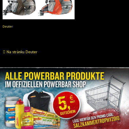
Deuter
Trans Alpine je určený pro Alpy, ale každý ho může použít, na co chce! Oblíbený
batoh má třeba zádový systém Airstripes, anatomické polstrované ramenní popruhy a sedí
komfortně při každé akci. Jeho verze SL je na míru šitá pro dámy.
Na stránku Deuter