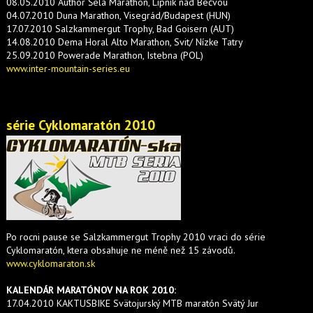
08.05.2010 Author Šela Marathon, Lipník nad Bečvou
04.07.2010 Duna Marathon, Visegrád/Budapest (HUN)
17.07.2010 Salzkammergut Trophy, Bad Goisern (AUT)
14.08.2010 Dema Horal Alto Marathon, Svit/ Nízke Tatry
25.09.2010 Powerade Marathon, Istebna (POL)
www.inter-mountain-series.eu
série Cyklomaratón 2010
Po rocni pause se Salzkammergut Trophy 2010 vraci do série
Cyklomaratón, ktera obsahuje ne méně než 15 závodů.
www.cyklomaraton.sk
KALENDÁR MARATÓNOV NA ROK 2010:
17.04.2010 KAKTUSBIKE Svätojurský MTB maratón Svätý Jur