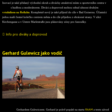
Inovací je také přidaný východní okruh a divácky atraktivní místo u sportovního centra v
Gosau
s hudbou a moderátorem. Diváci a doprovod mohou odtud uhnout druhým
vrtulníkem na Roßalm
. Kompletně nový je také příjezd do cíle v Bad Goisernu. Účastníci
jedou malé čestné kolečko centrem města a do cíle přijedou z obrácené strany. V ulici
Kirchengasse a v Untere Marktstraße jsou plánovány zóny pro fanoušky.
Info pro diváky a doprovod
Gerhard Gulewicz jako vodič
Chtěl bys dokončit extrémní trasu Salzkammergut Trophy v limitu? Potom by jsi měl jet
RAAM
s společně s
Gerhardem Gulewiczem. Gerhard je právě popáté na startu
a tento závod