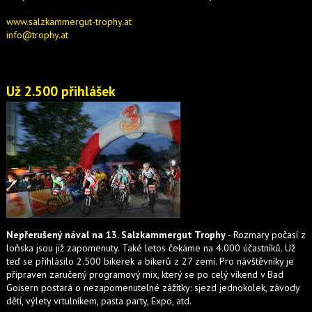
www.salzkammergut-trophy.at
info@trophy.at
Už 2.500 přihlášek
Nepřerušený nával na 13. Salzkammergut Trophy
- Rozmary počasí z
loňska jsou již zapomenuty. Také letos čekáme na 4.000 účastníků. Už
teď se přihlásilo 2.500 bikerek a bikerů z 27 zemí. Pro návštěvníky je
připraven zaručený programový mix, který se po celý víkend v Bad
Goisern postará o nezapomenutelné zážitky: sjezd jednokolek, závody
dětí, výlety vrtulníkem, pasta party, Expo, atd.