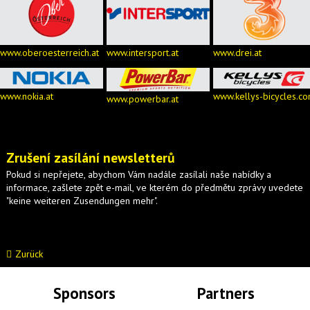
www.oberoesterreich.at
www.intersport.at
www.drei.at
www.nokia.at
www.kellys-bicycles.c
www.powerbar.at
Zrušení zasílání newsletterů
Pokud si nepřejete, abychom Vám nadále zasílali naše nabídky a
informace, zašlete zpět e-mail, ve kterém do předmětu zprávy uvedete
"keine weiteren Zusendungen mehr".
Zurück
Sponsors
Partners