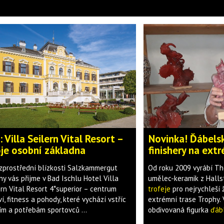
: Villa Seilern Vital Resort –
Novinka! Ďábelsk
je osobní základna
finishery na ext
zprostřední blízkosti Salzkammergut
Od roku 2009 vyrábí T
hy vás přijme v Bad Ischlu Hotel Villa
umělec-keramik z Halls
ern Vital Resort 4*superior – centrum
trofeje
pro nejrychleší
í, fitness a pohody, které vychází vstříc
extrémní trase Trophy. 
ím a potřebám sportovců ...
obdivovaná figurka
ďáb