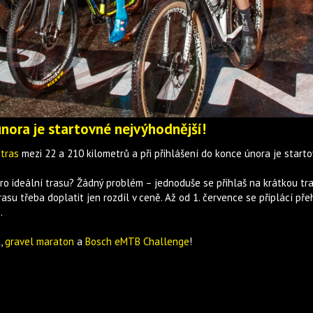
nora je startovné nejvýhodnější!
tras
mezi 22 a 210 kilometrů a při přihlášení do konce února je start
ro ideální trasu? Žádný problém – jednoduše se přihlaš na krátkou tr
trasu třeba doplatit jen rozdíl v ceně. Až od 1. července se připlácí p
.
k
,
gravel maraton
a
Bosch eMTB Challenge
!