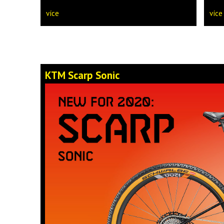
více
více
KTM Scarp Sonic