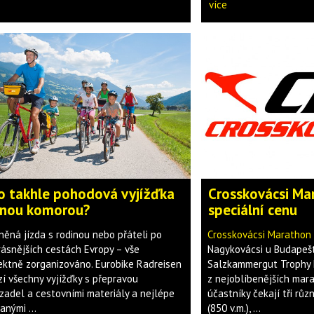
více
o takhle pohodová vyjížďka
Crosskovácsi Ma
lnou komorou?
speciální cenu
něná jízda s rodinou nebo přáteli po
Crosskovácsi Marathon
rásnějších cestách Evropy – vše
Nagykovácsi u Budapešti
ektně zorganizováno. Eurobike Radreisen
Salzkammergut Trophy
zí všechny vyjížďky s přepravou
z nejoblíbenějších mar
zadel a cestovními materiály a nejlépe
účastníky čekají tři rů
anými ...
(850 v.m.), ...