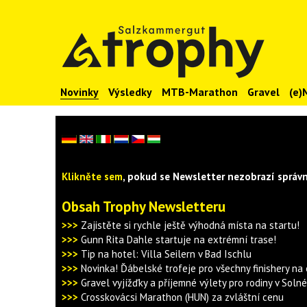
Novinky
Výsledky
MTB-Marathon
Gravel
(e)
Klikněte sem
, pokud se Newsletter nezobrazí správn
Obsah Trophy Newsletteru
>>>
Zajistěte si rychle ještě výhodná místa na startu!
>>>
Gunn Rita Dahle startuje na extrémní trase!
>>>
Tip na hotel: Villa Seilern v Bad Ischlu
>>>
Novinka! Ďábelské trofeje pro všechny finishery na
>>>
Gravel vyjížďky a příjemné výlety pro rodiny v Soln
>>>
Crosskovácsi Marathon (HUN) za zvláštní cenu