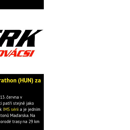
rathon (HUN) za
13. června v
 patří stejně jako
 k
IMS sérii
a je jedním
atonů Maďarska. Na
znorodé trasy na 29 km