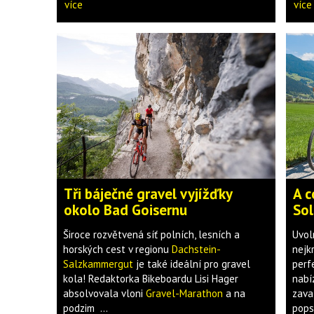
více
více
Tři báječné gravel vyjížďky
A c
okolo Bad Goisernu
So
Široce rozvětvená síť polních, lesních a
Uvol
horských cest v regionu
Dachstein-
nejk
Salzkammergut
je také ideální pro gravel
perf
kola! Redaktorka Bikeboardu Lisi Hager
nabí
absolvovala vloni
Gravel-Marathon
a na
zava
podzim ...
pops