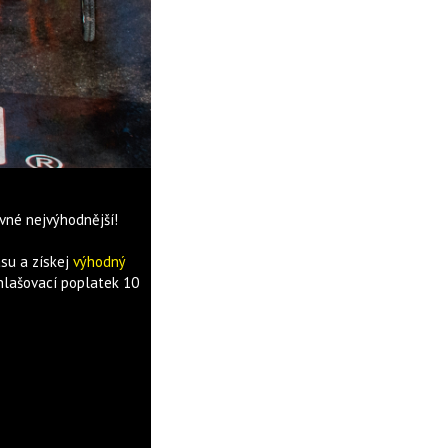
ovné nejvýhodnější!
asu a získej
výhodný
řehlašovací poplatek 10