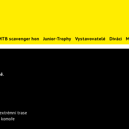
MTB scavenger hon
Junior-Trophy
Vystavovatelé
Diváci
M
ě.
 extrémní trase
é komoře