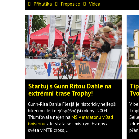
Přihláška
Propozice
Videa
Startuj s Gunn Ritou Dahle na
Tip
extrémní trase Trophy!
Tvo
Gunn-Rita Dahle Flesjå je historicky nejlepší
V be
bikerkou. Její nejúspěšnější rok byl 2004.
Trop
Triumfovala nejen na
MS v maratonu v Bad
Seil
Goisernu
, ale stala se i mistryní Evropy a
zdrav
světa v MTB cross, ...
přán