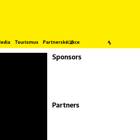
edia
Tourismus
Partnerské akce
CZ
Sponsors
Lade Bilder...
Partners
Lade Bilder...