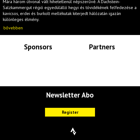
Mára három útvonal vált hihetetlenül népszerűvé. A Dachstein-
Salzkammergut régió egyedülálló hegyi és tóvidékének felfedezése a
kavicsos, erdei és burkolt mellékutak kiterjedt hálózatán igazán
különleges élmény.
bővebben
Sponsors
Partners
Lade Bilder...
Lade Bilder...
Newsletter Abo