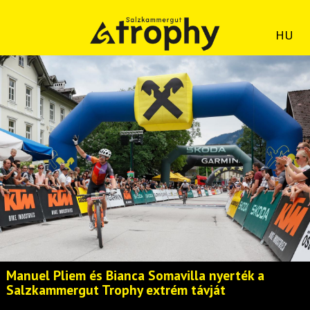
HU
Manuel Pliem és Bianca Somavilla nyerték a
Salzkammergut Trophy extrém távját