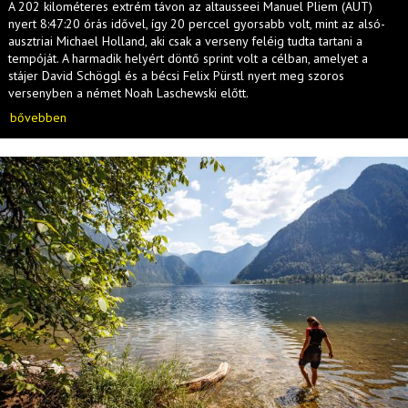
A 202 kilométeres extrém távon az altausseei Manuel Pliem (AUT)
nyert 8:47:20 órás idővel, így 20 perccel gyorsabb volt, mint az alsó-
ausztriai Michael Holland, aki csak a verseny feléig tudta tartani a
tempóját. A harmadik helyért döntő sprint volt a célban, amelyet a
stájer David Schöggl és a bécsi Felix Pürstl nyert meg szoros
versenyben a német Noah Laschewski előtt.
bővebben