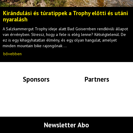
Kirándulási és túratippek a Trophy előtti és utáni
nyaralásh
A Salzkammergut Trophy ideje alatt Bad Goisernben rendkívüli állapot
van érvényben. Stressz, hogy a fele is elég lenne? Kétségtelenül. De
ez is egy kihagyhatatlan élmény, és egy olyan hangulat, amelyet
minden mountain bike rajongónak ...
bővebben
Sponsors
Partners
Lade Bilder...
Lade Bilder...
Newsletter Abo