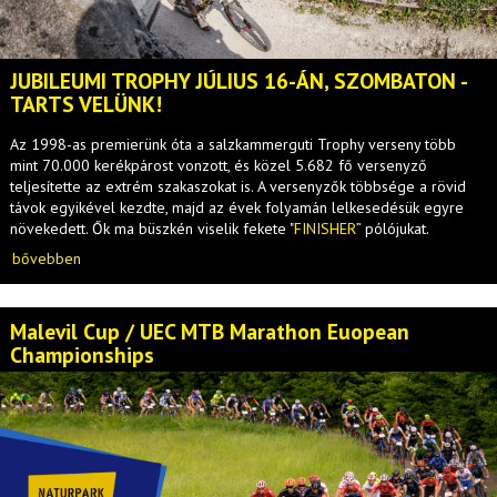
JUBILEUMI TROPHY JÚLIUS 16-ÁN, SZOMBATON -
TARTS VELÜNK!
Az 1998-as premierünk óta a salzkammerguti Trophy verseny több
mint 70.000 kerékpárost vonzott, és közel 5.682 fő versenyző
teljesítette az extrém szakaszokat is. A versenyzők többsége a rövid
távok egyikével kezdte, majd az évek folyamán lelkesedésük egyre
növekedett. Ők ma büszkén viselik fekete "
FINISHER
” pólójukat.
bővebben
Malevil Cup / UEC MTB Marathon Euopean
Championships