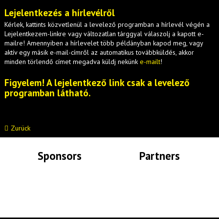
Lejelentkezés a hírlevélről
Kérlek, kattints közvetlenül a levelező programban a hírlevél végén a
Lejelentkezem-linkre vagy változatlan tárggyal válaszolj a kapott e-
mailre! Amennyiben a hírlevelet több példányban kapod meg, vagy
aktív egy másik e-mail-címről az automatikus továbbküldés, akkor
minden törlendő címet megadva küldj nekünk
e-mailt
!
Figyelem! A lejelentkező link csak a levelező
programban látható.
Zurück
Sponsors
Partners
Lade Bilder...
Lade Bilder...