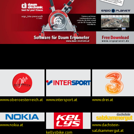
www.oberoesterreich.at
www.intersport.at
www.drei.at
www.nokia.at
www.dachstein-
salzkammergut.at
kellysbike.com