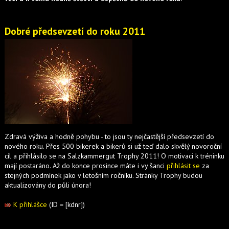
Dobré předsevzetí do roku 2011
Zdravá výživa a hodně pohybu - to jsou ty nejčastější předsevzetí do
nového roku. Přes 500 bikerek a bikerů si už teď dalo skvělý novoroční
cíl a přihlásilo se na Salzkammergut Trophy 2011! O motivaci k tréninku
mají postaráno. Až do konce prosince máte i vy šanci
přihlásit se
za
stejných podmínek jako v letošním ročníku. Stránky Trophy budou
aktualizovány do půli února!
K přihlášce
(ID = [kdnr])