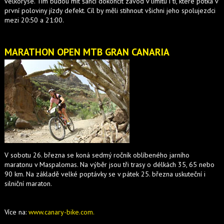
velkoryse. Tím budou mít šanci dokončit závod v limitu i ti, které potká v
první poloviny jízdy defekt. Cíl by měli stihnout všichni jeho spolujezdci
mezi 20:50 a 21:00.
MARATHON OPEN MTB GRAN CANARIA
V sobotu 26. března se koná sedmý ročník oblíbeného jarního
maratonu v Maspalomas. Na výběr jsou tři trasy o délkách 35, 65 nebo
90 km. Na základě velké poptávky se v pátek 25. března uskuteční i
silniční maraton.
Více na:
www.canary-bike.com.