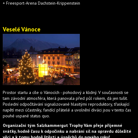
+ Freesport-Arena Dachstein-Krippenstein
Veselé Vánoce
Prostor startu a cíle o Vánocích - pohodový a klidný. V současnosti se
tam závodní atmosféra, která panovala před půl rokem, dá jen tušit.
Poslední odpočítávání signalizované hlasitými reproduktory, třaskající
napětí mezi účastníky, fandící přátelé a uvolnění diváci jsou v tento čas
pouhé uspané status quo.
Organizační tým Salzkammergut Trophy Vám přeje příjemné
svátky, hodně času k odpočinku a nabrání sil na opravdu důležité
věci a k tomu hodně štěstí a úspěchů do nového roku!