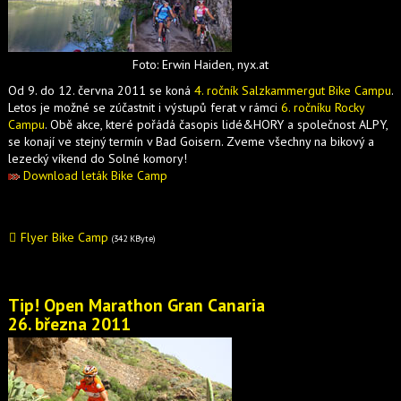
Foto: Erwin Haiden, nyx.at
Od 9. do 12. června 2011 se koná
4. ročník Salzkammergut Bike Campu
.
Letos je možné se zúčastnit i výstupů ferat v rámci
6. ročníku Rocky
Campu
. Obě akce, které pořádá časopis lidé&HORY a společnost ALPY,
se konají ve stejný termín v Bad Goisern. Zveme všechny na bikový a
lezecký víkend do Solné komory!
Download leták Bike Camp
Flyer Bike Camp
(342 KByte)
Tip! Open Marathon Gran Canaria
26. března 2011