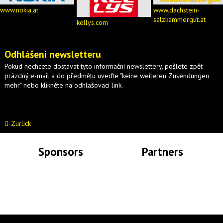
www.nokia.at
www.dachstein-
salzkammergut.at
kellys.com
Odhlášení newsletteru
Pokud nechcete dostávat tyto informační newslettery, pošlete zpět
prázdný e-mail a do předmětu uveďte "keine weiteren Zusendungen
mehr" nebo klikněte na odhlašovací link.
Zurück
Sponsors
Partners
Lade Bilder...
Lade Bilder...