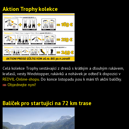
Aktion Trophy kolekce
Celá kolekce Trophy sestávající z dresů s krátkým a dlouhým rukávem,
kraťasů, vesty Windstopper, rukávků a nohávek je odteď k dispozici v
REDVIL-Online-shopu
. Do konce listopadu jsou k mání tři akční balíčky.
Objednejte nyní!
Balíček pro startující na 72 km trase