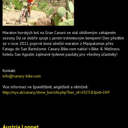
Maraton horských kol na Gran Canarii se stal oblíbeným zahájením
sezony. Dá se dobře spojit s jarním tréninkovým kempem! Den předtím
se v roce 2011 poprvé koná silniční maraton z Maspalomas přes
Fatagu do San Bartolome. Canary-Bike.com nabízí v Bike & Wellness
hotelu San Agustin zajímavé týdenní paušály pro všechny účastníky!
Kontakt:
info@canary-bike.com
Více informací ve španělštině, angličtině a němčině:
http://nyx.at/canary/show_bericht.php?ber_id=2023&fpid=269
Austria Loppet