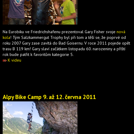
Na Eurobiku ve Friedrichshafenu prezentoval Gary Fisher svoje
nová
kola
! Tým Salzkammergut Trophy byl při tom a těší se, že poprvé od
roku 2007 Gary zase zavítá do Bad Goisernu. V roce 2011 pojede opět
trasu B 119 km! Gary slaví začátkem listopadu 60. narozeniny a příští
rok bude patřit k favoritům kategorie 5.
K videu
Alpy Bike Camp 9. až 12. června 2011