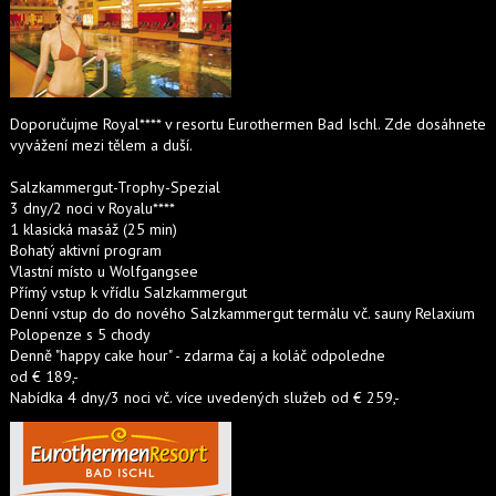
Doporučujme Royal**** v resortu Eurothermen Bad Ischl. Zde dosáhnete
vyvážení mezi tělem a duší.
Salzkammergut-Trophy-Spezial
3 dny/2 noci v Royalu****
1 klasická masáž (25 min)
Bohatý aktivní program
Vlastní místo u Wolfgangsee
Přímý vstup k vřídlu Salzkammergut
Denní vstup do do nového Salzkammergut termálu vč. sauny Relaxium
Polopenze s 5 chody
Denně "happy cake hour" - zdarma čaj a koláč odpoledne
od € 189,-
Nabídka 4 dny/3 noci vč. více uvedených služeb od € 259,-