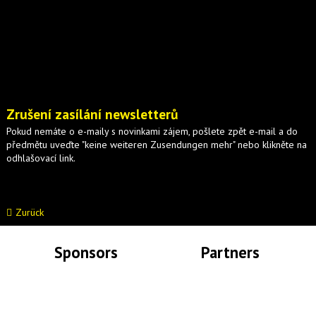
Zrušení zasílání newsletterů
Pokud nemáte o e-maily s novinkami zájem, pošlete zpět e-mail a do
předmětu uveďte "keine weiteren Zusendungen mehr" nebo klikněte na
odhlašovací link.
Zurück
Sponsors
Partners
Lade Bilder...
Lade Bilder...