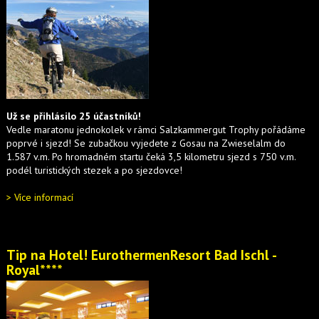
Už se přihlásilo 25 účastníků!
Vedle maratonu jednokolek v rámci Salzkammergut Trophy pořádáme
poprvé i sjezd! Se zubačkou vyjedete z Gosau na Zwieselalm do
1.587 v.m. Po hromadném startu čeká 3,5 kilometru sjezd s 750 v.m.
podél turistických stezek a po sjezdovce!
> Více informací
Tip na Hotel! EurothermenResort Bad Ischl -
Royal****