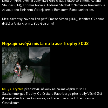
Dietsch (FRA), dvojnásobný vítěz Giro d´Italia Gilberto Simoni, Roland
Stauder (ITA), Thomas Nicke a Andreas Strobel z Německa. Rakousko je
zastoupeno Heinzem Verbnjakem a Romanem Rametsteinerem.
Mezi favoritky závodu žen patří Emese Simon (HUN), Jennifer O'Connor
(NZL) a Anita Krenn z Bad Goisernu!
Nejzajímavější místa na trase Trophy 2008
Kellys Bicycles
představují několik nejzajímavějších míst 11.
Salzkammergut Trophy. Od úsvitu u Raschbergu přes traily Věčné Zdi
(Ewige Wand) až ke Gosausee, ve kterém se zrcadlí Dachstein a
Gosaukamm.