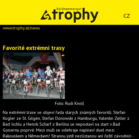
CZ
www.trophy.at/news
Favorité extrémní trasy
Foto: Rudi Knoll
Na extrémní trase se objeví řada starých známých favoritů. Stefan
Kogler ze St. Gilgen, Stefan Donowski z Hamburgu, Valentin Zeller z
Bad Ischlu a Henrik Scharf z Berlína se nepostaví na start v Bad
Goisernu poprvé. Mezi muži se odehraje napínaví duel mezi
Rakouskem a Německem! Stranou jistě nezůstanou ani čeští závodníci -