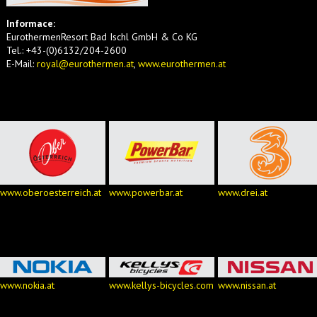
Informace:
EurothermenResort Bad Ischl GmbH & Co KG
Tel.: +43-(0)6132/204-2600
E-Mail:
royal@eurothermen.at
,
www.eurothermen.at
www.oberoesterreich.at
www.powerbar.at
www.drei.at
www.nokia.at
www.kellys-bicycles.com
www.nissan.at