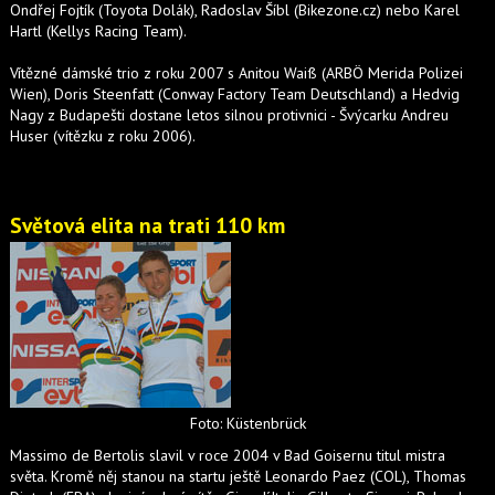
Ondřej Fojtík (Toyota Dolák), Radoslav Šíbl (Bikezone.cz) nebo Karel
Hartl (Kellys Racing Team).
Vítězné dámské trio z roku 2007 s Anitou Waiß (ARBÖ Merida Polizei
Wien), Doris Steenfatt (Conway Factory Team Deutschland) a Hedvig
Nagy z Budapešti dostane letos silnou protivnici - Švýcarku Andreu
Huser (vítězku z roku 2006).
Světová elita na trati 110 km
Foto: Küstenbrück
Massimo de Bertolis slavil v roce 2004 v Bad Goisernu titul mistra
světa. Kromě něj stanou na startu ještě Leonardo Paez (COL), Thomas