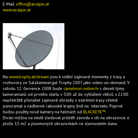
E-Mail:
office@airalpin.at
www.airalpin.at
Na
www.trophy.at/stream
jsou k vidění zajímavé momenty z trasy a
rozhovory ze Salzkammergut Trophy 2007 jako video-on-demand. V
sobotu 12. července 2008 bude
cameleon-online.tv
s deseti týmy
kameramanů od prvního startu v 5:00 až do vyhlášení vítězů v 22:00
nepřetržitě přenášet zajímavé obrázky z extrémní trasy včetně
panoramat a nádherné rakouské krajiny živě na internetu. Poprvé
budou použity nové kamery na helmách od
BLACKEYE™
.
Diváci můžou na místě sledovat průběh závodu v cíli na obrazovce o
ploše 15 m2 a plasmových obrazovkách ve slavnostním stanu.