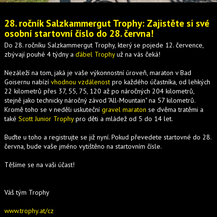
28. ročník Salzkammergut Trophy: Zajistěte si své
osobní startovní číslo do 28. června!
Do 28. ročníku Salzkammergut Trophy, který se pojede 12. července,
zbývají pouhé 4 týdny a
ďábel Trophy
už na vás čeká!
Nezáleží na tom, jaká je vaše výkonnostní úroveň, maraton v Bad
Goisernu nabízí
vhodnou vzdálenost
pro každého účastníka, od lehkých
22 kilometrů přes 37, 55, 75, 120 až po náročných 204 kilometrů,
stejně jako technicky náročný závod "All-Mountain" na 57 kilometrů.
Kromě toho se v neděli uskuteční
gravel maraton
se dvěma tratěmi a
také
Scott Junior Trophy
pro děti a mládež od 5 do 14 let.
Buďte u toho a registrujte se již nyní. Pokud převedete startovné do 28.
června, bude vaše jméno vytištěno na startovním čísle.
Těšíme se na vaši účast!
Váš tým Trophy
www.trophy.at/cz