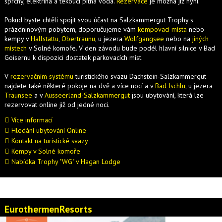
sprchy, elektřina a tekoucí pitná voda.
Rezervace
je možná již nyní.
Pokud byste chtěli spojit svou účast na Salzkammergut Trophy s
prázdninovým pobytem, doporučujeme vám
kempovací místa
nebo
kempy v
Hallstattu
,
Obertraunu
, u jezera
Wolfgangsee
nebo na
jiných
místech
v Solné komoře. V den závodu bude podél hlavní silnice v Bad
Goisernu k dispozici dostatek parkovacích míst.
V
rezervačním systému
turistického svazu Dachstein-Salzkammergut
najdete také některé pokoje na dvě a více nocí a v
Bad Ischlu
, u jezera
Traunsee
a v
Ausseerland-Salzkammergut
jsou ubytování, která lze
rezervovat online již od jedné noci.
Více informací
Hledání ubytování Online
Kontakt na turistické svazy
Kempy v Solné komoře
Nabídka Trophy "WG" v Hagan Lodge
EurothermenResorts