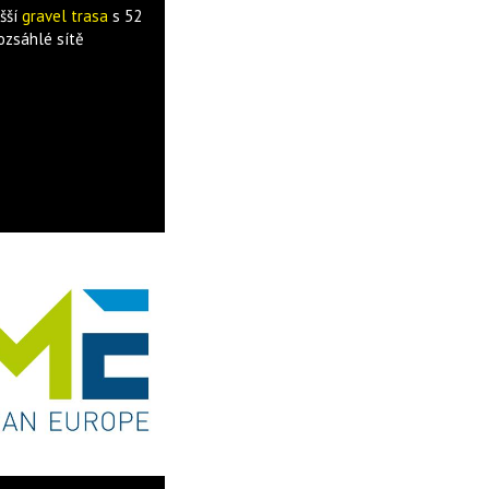
ušší
gravel trasa
s 52
ozsáhlé sítě