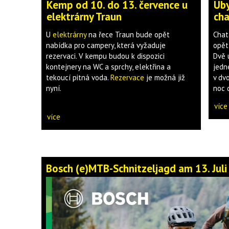
Kemp od 10. do 13. července u
Uby
elektrárny Traun
cha
U
elektrárny
na řece Traun bude opět
Chat
nabídka pro campery, která vyžaduje
opě
rezervaci. V kempu budou k dispozici
Dvě 
kontejnery na WC a sprchy, elektřina a
jedn
tekoucí pitná voda.
Rezervace
je možná již
v dv
nyní.
noc 
více
více
Bosch (e)MTB-Schnitzeljagd am 13. Jul