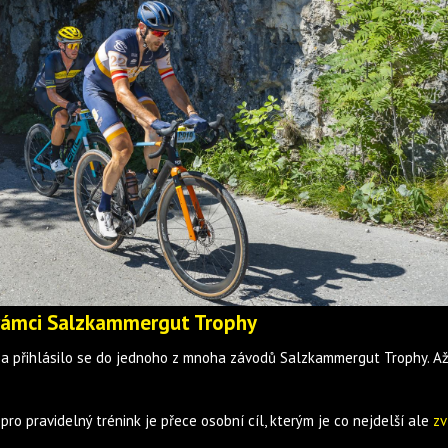
 rámci Salzkammergut Trophy
cíl a přihlásilo se do jednoho z mnoha závodů Salzkammergut Trophy. A
pro pravidelný trénink je přece osobní cíl, kterým je co nejdelší ale
zv