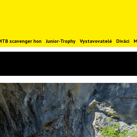
MTB scavenger hon
Junior-Trophy
Vystavovatelé
Diváci
M