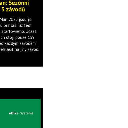
an: Sezónní
 3 závodů
Man 2025 jsou již
u přihlásí už teď,
o startovného. Účast
ech stojí pouze 159
řed každým závodem
hlásit na jiný závod.