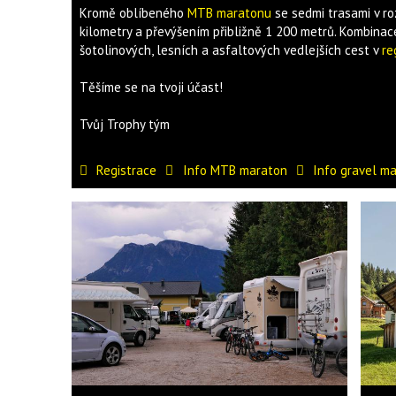
Kromě oblíbeného
MTB maratonu
se sedmi trasami v ro
kilometry a převýšením přibližně 1 200 metrů. Kombinace
šotolinových, lesních a asfaltových vedlejších cest v
re
Těšíme se na tvoji účast!
Tvůj Trophy tým
Registrace
Info MTB maraton
Info gravel m