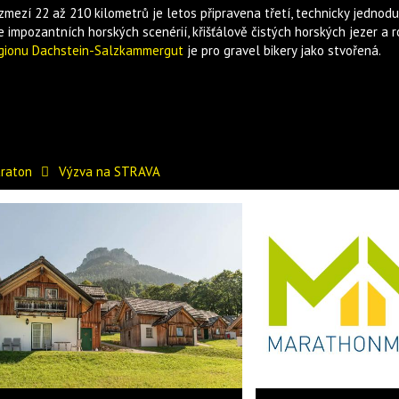
zmezí 22 až 210 kilometrů je letos připravena třetí, technicky jednod
 impozantních horských scenérií, křišťálově čistých horských jezer a r
gionu Dachstein-Salzkammergut
je pro gravel bikery jako stvořená.
araton
Výzva na STRAVA