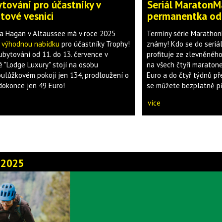
tování pro účastníky v
Seriál MaratonM
tové vesnici
permanentka od
a Hagan v Altaussee má v roce 2025
Termíny série Marathon
t
výhodnou nabídku
pro účastníky Trophy!
známy! Kdo se do seriál
ubytování od 11. do 13. července v
profituje ze zlevněnéh
é "Lodge Luxury" stojí na osobu
na všech čtyři maraton
oulůžkovém pokoji jen 134, prodloužení o
Euro a do čtyř týdnů p
dokonce jen 49 Euro!
se můžete bezplatně pře
více
i 2025