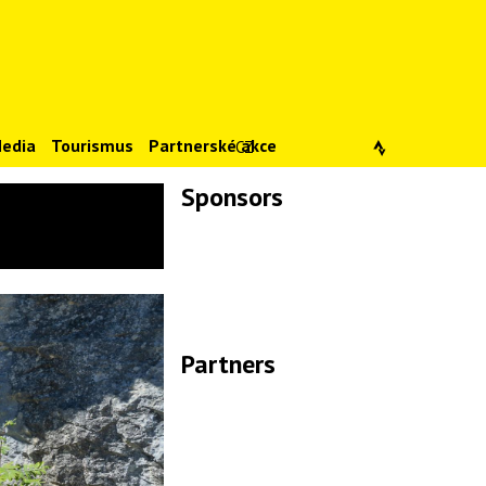
edia
Tourismus
Partnerské akce
CZ
Sponsors
Lade Bilder...
Partners
Lade Bilder...