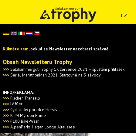
CZ
Klikněte sem
, pokud se Newsletter nezobrazí správně.
Obsah Newsletteru Trophy
>>>
Salzkammergut Trophy 17. července 2021 – spuštění přihlášek
>>>
Seriál MarathonMan 2021: Startovné na 3 závody
INFO/REKLAMA:
>>>
Fischer Transalp
>>>
Löffler
>>>
Cyklistický poradce Hervis
>>>
KTM Myroon Prime
>>>
F100 Bike-Wash
>>>
AlpenParks Hagan Lodge Altaussee