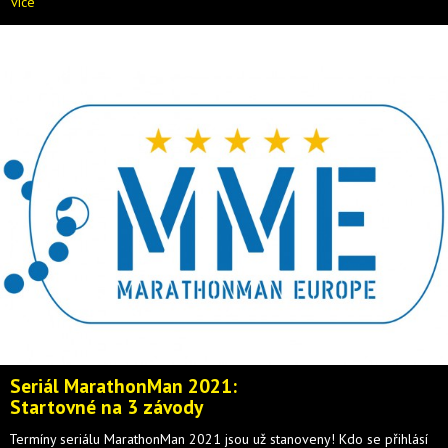
více
Seriál MarathonMan 2021:
Startovné na 3 závody
Termíny seriálu MarathonMan 2021 jsou už stanoveny! Kdo se přihlásí