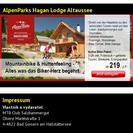
AlpenParks Hagan Lodge Altaussee
Impressum
Vlastník a vydavatel:
MTB Club Salzkammergut
Obere Marktstraße 1
A-4822 Bad Goisern am Hallstättersee