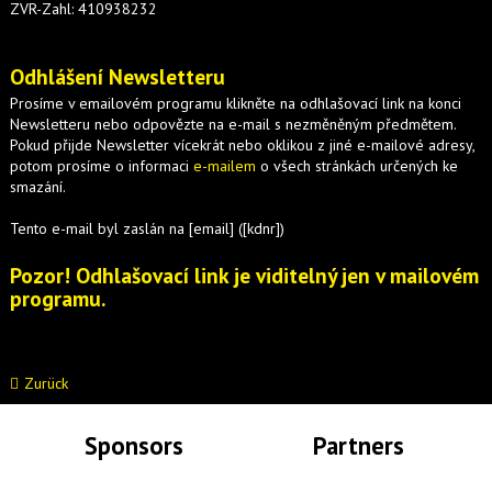
ZVR-Zahl: 410938232
Odhlášení Newsletteru
Prosíme v emailovém programu klikněte na odhlašovací link na konci
Newsletteru nebo odpovězte na e-mail s nezměněným předmětem.
Pokud přijde Newsletter vícekrát nebo oklikou z jiné e-mailové adresy,
potom prosíme o informaci
e-mailem
o všech stránkách určených ke
smazání.
Tento e-mail byl zaslán na [email] ([kdnr])
Pozor! Odhlašovací link je viditelný jen v mailovém
programu.
Zurück
Sponsors
Partners
Lade Bilder...
Lade Bilder...