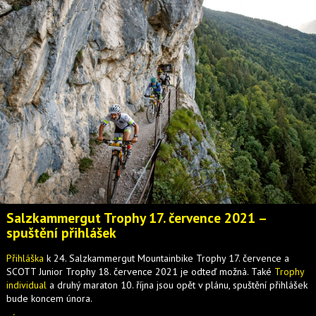
Salzkammergut Trophy 17. července 2021 –
spuštění přihlášek
Přihláška
k 24. Salzkammergut Mountainbike Trophy 17. července a
SCOTT Junior Trophy 18. července 2021 je odteď možná. Také
Trophy
individual
a druhý maraton 10. října jsou opět v plánu, spuštění přihlášek
bude koncem února.