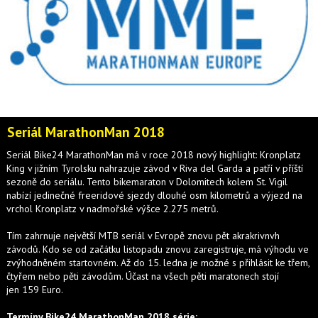
Seriál MarathonMan 2018
Seriál Bike24 MarathonMan má v roce 2018 nový highlight: Kronplatz
King v jižním Tyrolsku nahrazuje závod v Riva del Garda a patří v příští
sezoně do seriálu. Tento bikemaraton v Dolomitech kolem St. Vigil
nabízí jedinečné freeridové sjezdy dlouhé osm kilometrů a výjezd na
vrchol Kronplatz v nadmořské výšce 2.275 metrů.
Tím zahrnuje největší MTB seriál v Evropě znovu pět akrakrivnvh
závodů. Kdo se od začátku listopadu znovu zaregistruje, má výhodu ve
zvýhodněném startovném. Až do 15. ledna je možné s přihlásit ke třem,
čtyřem nebo pěti závodům. Účast na všech pěti maratonech stojí
jen 159 Euro.
Termíny Bike24 MarathonMan 2018 série: