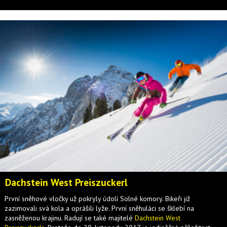
Dachstein West Preiszuckerl
První sněhové vločky už pokryly údolí Solné komory. Bikeři již
zazimovali svá kola a oprášili lyže. První sněhuláci se šklebí na
zasněženou krajinu. Radují se také majitelé
Dachstein West