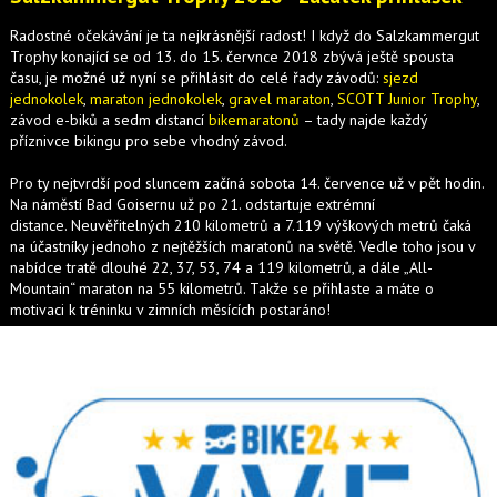
Radostné očekávání je ta nejkrásnější radost! I když do Salzkammergut
Trophy konající se od 13. do 15. červnce 2018 zbývá ještě spousta
času, je možné už nyní se přihlásit do celé řady závodů:
sjezd
jednokolek
,
maraton jednokolek
,
gravel maraton
,
SCOTT Junior Trophy
,
závod e-biků a sedm distancí
bikemaratonů
– tady najde každý
příznivce bikingu pro sebe vhodný závod.
Pro ty nejtvrdší pod sluncem začíná sobota 14. července už v pět hodin.
Na náměstí Bad Goisernu už po 21. odstartuje extrémní
distance. Neuvěřitelných 210 kilometrů a 7.119 výškových metrů čaká
na účastníky jednoho z nejtěžších maratonů na světě. Vedle toho jsou v
nabídce tratě dlouhé 22, 37, 53, 74 a 119 kilometrů, a dále „All-
Mountain“ maraton na 55 kilometrů. Takže se přihlaste a máte o
motivaci k tréninku v zimních měsících postaráno!