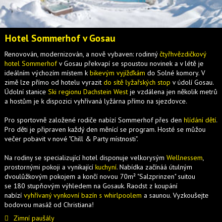
Hotel Sommerhof v Gosau
Renovován, modernizován, a nově vybaven: rodinný
čtyřhvězdičkový
hotel Sommerhof
v Gosau překvapí se spoustou novinek a v létě je
ideálním výchozím místem k
bikevým vyjížďkám
do Solné komory. V
zimě lze přímo od hotelu vyrazit
do sítě lyžařských stop
v údolí Gosau.
Údolní stanice
Ski regionu Dachstein West
je vzdálena jen několik metrů
a hostům je k dispozici vyhřívaná lyžárna přímo na sjezdovce.
Pro sportovně založené rodiče nabízí Sommerhof přes den
hlídání dětí
.
Pro děti je připraven každý den měnící se program. Hosté se můžou
večer pobavit v nové "Chill & Party místnosti".
Na rodiny se specializující hotel disponuje velkorysým
Wellnessem
,
prostornými pokoji a vynikající
kuchyní
. Nabídka začínáá útulným
dvoulůžkovým pokojem a končí novou 70m² "Salzprinzen" suitou
se 180 stupňovým výhledem na Gosauk. Raodst z koupání
nabízí
vyhřívaný vynkovní bazín s whirlpoolem
a saunou. Vyzkoušejte
bodovou masáž od Christiana!
Zimní paušály