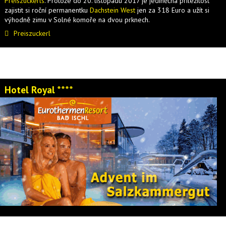
Preiszuckerls
. Protože do 20. listopadu 2017 je jediněčná příležitost
zajistit si roční permanentku
Dachstein West
jen za 318 Euro a užít si
výhodně zimu v Solné komoře na dvou prknech.
Preiszuckerl
Hotel Royal ****