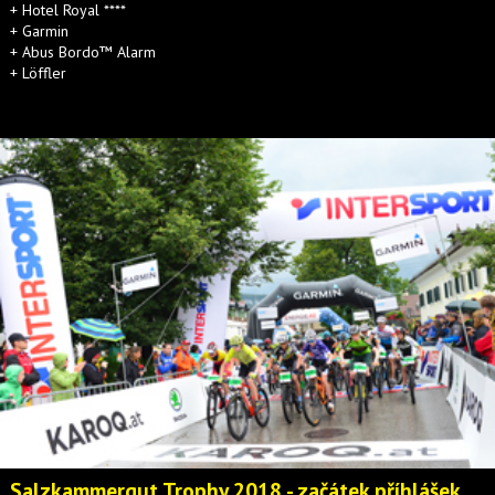
+ Hotel Royal ****
+ Garmin
+ Abus Bordo™ Alarm
+ Löffler
Salzkammergut Trophy 2018 - začátek příhlášek