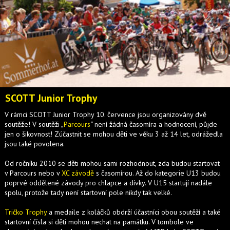
SCOTT Junior Trophy
V rámci SCOTT Junior Trophy 10. července jsou organizovány dvě
soutěže! V soutěži „
Parcours
“ není žádná časomíra a hodnocení, půjde
jen o šikovnost! Zúčastnit se mohou děti ve věku 3 až 14 let, odrážedla
jsou také povolena.
Od ročníku 2010 se děti mohou sami rozhodnout, zda budou startovat
v Parcours nebo v
XC závodě
s časomírou. Až do kategorie U13 budou
poprvé oddělené závody pro chlapce a dívky. V U15 startují nadále
spolu, protože tady není startovní pole nikdy tak velké.
Tričko Trophy
a medaile z koláčků obdrží účastníci obou soutěží a také
startovní čísla si děti mohou nechat na památku. V tombole ve