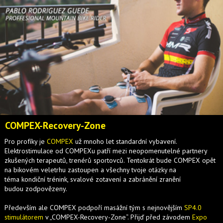
COMPEX-Recovery-Zone
Pro profíky je
COMPEX
už mnoho let standardní vybavení.
Elektrostimulace od COMPEXu patří mezi neopomenutelné partnery
zkušených terapeutů, trenérů sportovců. Tentokrát bude COMPEX opět
na bikovém veletrhu zastoupen a všechny tvoje otázky na
téma kondiční trénink, svalové zotavení a zabránění zranění
budou zodpovězeny.
Především ale COMPEX podpoří masážní tým s nejnovějším
SP4.0
stimulátorem
v „COMPEX-Recovery-Zone“. Přijď před závodem
Expo