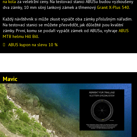
na kola
za veletržní ceny. Na testovací stanici ABUSu budou vyzkoušeny
dva zámky, 10 mm silný lankový zámek a třmenový
Granit X-Plus 540
.
Každý návštěvník si může zkusit vypáčit oba zámky příslušným nářadím.
Na testovací stanici se můžete přesvědčit, jak důležité jsou kvalitní
zámky. První, komu se podaří vypáčit zámek od ABUSu, vyhraje
ABUS
MTB helmu Hill Bill
.
ABUS kupon na slevu 10 %
Mavic