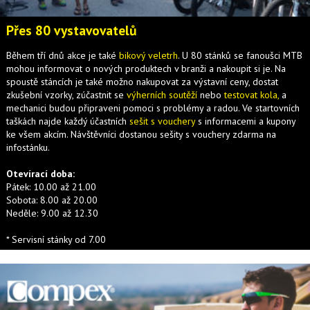
Přes 80 vystavovatelů
Během tří dnů akce je také
bikový veletrh
. U 80 stánků se fanoušci MTB
mohou informovat o nových produktech v branži a nakoupit si je. Na
spoustě stáncích je také možno nakupovat za výstavní ceny, dostat
zkušební vzorky, zúčastnit se
výherních soutěží
nebo
testovat kola,
a
mechanici budou připraveni pomoci s problémy a radou. Ve startovních
taškách najde každý účastních
sešit s vouchery
s informacemi a kupony
ke všem akcím. Návštěvníci dostanou sešity s vouchery zdarma na
infostánku.
Otevírací doba:
Pátek: 10.00 až 21.00
Sobota: 8.00 až 20.00
Neděle: 9.00 až 12.30
* Servisní stánky od 7.00