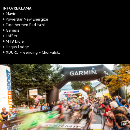
INFO/REKLAMA:
+ Mavic
+ PowerBar New Energize
+ Eurothermen Bad Ischl
+ Genesis
+ Löffler
+ MTB kroje
+ Hagan Lodge
+ XDURO Freeriding v Chorvatsku