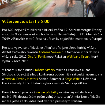
9. července: start v 5:00
Pro 800 nejtvrdších bikerek a bikerů začíná 19. Salzkammergut Trophy
v sobotu 9. července už v 5 hodin ráno. Neuvěřitelných 211 kilometrů a
7.049 výškových metrů čeká na účastníky nejdelšího maratonu v Evropě.
Pro tuto výzvu se přihlásili ostřílení profíci jako třeba loňský vítěz a
držitel traťového rekordu
Andreas Seewald
z Německa, vloni druhý a
vítěz z roku 2012
Ondřej Fojtík
nebo Rakušan
Wolfgang Krenn
, který
vyhrál v roce 2011.
V ženách u toho budou
loňské vítězky
Milena Cesnaková a Jana
Skrbková. Obzvlášť silnou konkurenci budou mít v rakouské vicemistryni
a
mistryni Evropy Masters
Sabine Sommer a
Katje Walz
z Německa,
která v minulých třech letech vyhrála na trati 54 resp. 60 km.
Kromě trasy C jsou ještě
online přihlášky
na všechny ostatní trasy
možné! Při dostatečném počtu volných strartovních míst jsou přihlášky
možné ještě až do jedné hodiny před příslušným startem.