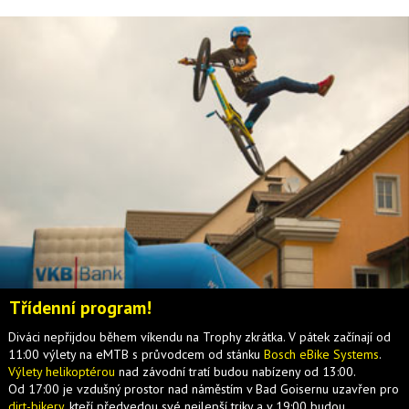
Třídenní program!
Diváci nepřijdou během víkendu na Trophy zkrátka. V pátek začínají od
11:00 výlety na eMTB s průvodcem od stánku
Bosch eBike Systems
.
Výlety helikoptérou
nad závodní tratí budou nabízeny od 13:00.
Od 17:00 je vzdušný prostor nad náměstím v Bad Goisernu uzavřen pro
dirt-bikery
, kteří předvedou své nejlepší triky a v 19:00 budou