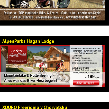
AlpenParks Hagan Lodge
XDURO Freeriding v Chorvatsku