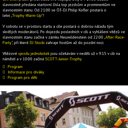
slavnostně předána startovní čísla top jezdcům a prominentům ve
slavnostním stanu. Od 21:00 se Ö3-DJ Philip Kofler postará o
letní „
Trophy-Warm-Up
“!
V sobotu se v prostoru startu a cíle postará o dobrou náladu tým
skvělých moderátorů. Po dojezdu posledních v cíli a vyhlášení vítězů ve
slavnostním stanu začíná v zámku Neuwildenstein od 22:00 „
After-Race-
Party
“, při které
DJ Stocki
zahraje hostům až do pozdní noci.
Vítězové
sjezdu jednokolek
jsou očekáváni v neděli už v 9:15 v cíli na
náměstí a v 10:00 začíná
SCOTT-Junior-Trophy
.
Program
Informace pro diváky
Program pro děti