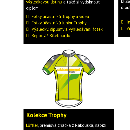
klub
výsledkovou listinu
a také si vytisknout
dlou
diplom.
Fotky účastníků Trophy a videa
I
Fotky účastníků Junior Trophy
V
Výsledky, diplomy a vyhledávání fotek
Reportáž Bikeboardu
Kolekce Trophy
Löffler
, prémiová značka z Rakouska, nabízí