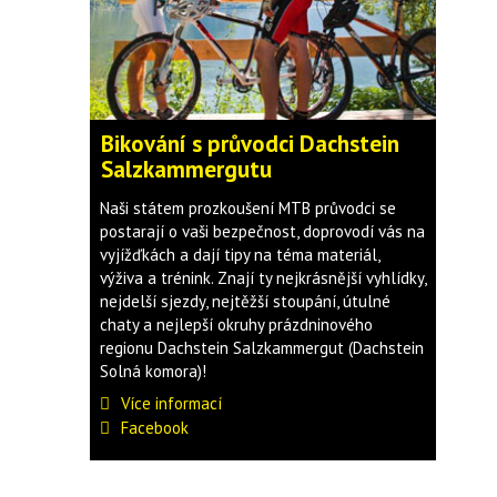
Bikování s průvodci Dachstein
Salzkammergutu
Naši státem prozkoušení MTB průvodci se
postarají o vaši bezpečnost, doprovodí vás na
vyjížďkách a dají tipy na téma materiál,
výživa a trénink. Znají ty nejkrásnější vyhlídky,
nejdelší sjezdy, nejtěžší stoupání, útulné
chaty a nejlepší okruhy prázdninového
regionu Dachstein Salzkammergut (Dachstein
Solná komora)!
Více informací
Facebook