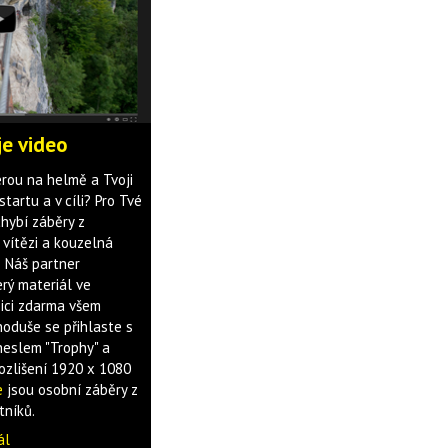
je video
erou na helmě a Tvoji
tartu a v cíli? Pro Tvé
hybí záběry z
 vítězi a kouzelná
? Náš partner
rý materiál ve
zici zdarma všem
oduše se přihlaste s
heslem "Trophy" a
rozlišení 1920 x 1080
e
jsou osobní záběry z
tníků.
ál