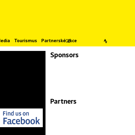
edia
Tourismus
Partnerské akce
CZ
Sponsors
Lade Bilder...
Partners
Lade Bilder...