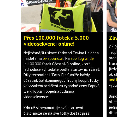
Přes 100.000 fotek a 5.000
Záv
videosekvencí online!
Od 9
Trop
Nejkrásnější tiskové fotky od Erwina Haidena
prog
najdete na
bikeboard.at
. Na
sportograf.de
trase
je 100.000 fotek účastníků online, které
jízd
jednoduše vyhledáte podle startovních čísel.
okru
Díky technologii "Foto-Flat" může každý
und 
účastník Salzkammergut Trophy koupit fotky
vyb
ve vysokém rozlišení za výhodné ceny. Poprvé
lze k fotkám objednat zdarma
Bund
videosekvence.
bike
jedi
Kdo už si nepamatuje své startovní
disp
číslo, může se na své fotky dostat přes