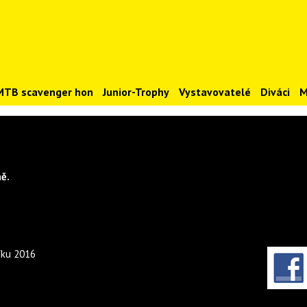
MTB scavenger hon
Junior-Trophy
Vystavovatelé
Diváci
M
ě.
íku 2016