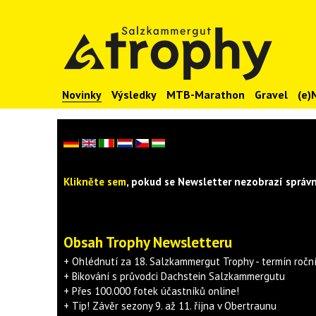
Novinky
Výsledky
MTB-Marathon
Gravel
(e)
Klikněte sem
, pokud se Newsletter nezobrazí správn
Obsah Trophy Newsletteru
+ Ohlédnutí za 18. Salzkammergut Trophy - termín ročn
+ Bikování s průvodci Dachstein Salzkammergutu
+ Přes 100.000 fotek účastníků online!
+ Tip! Závěr sezony 9. až 11. října v Obertraunu