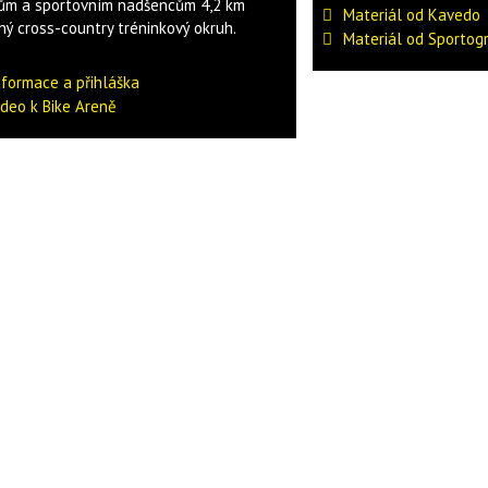
ům a sportovním nadšencům 4,2 km
Materiál od Kavedo
hý cross-country tréninkový okruh.
Materiál od Sportog
nformace a přihláška
ideo k Bike Areně