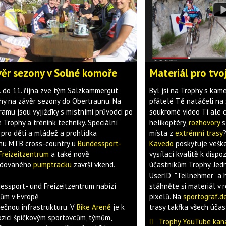
ěr sezony v Solné komoře
Materiál pro tvo
. do 11. října zve tým Salzkammergut
Byl jsi na Trophy s kam
hy na závěr sezony do Obertraunu. Na
přátelé Tě natáčeli na s
ramu jsou vyjížďky s místními průvodci po
soukromé video Ti ale c
 Trophy a trénink techniky. Speciální
helikoptéry,
rozhovory
s
y pro děti a mládež a prohlídka
místa z
extrémní trasy
hu MTB cross-country u
Bundessport-
Kavedo
poskytuje veške
Freizeitzentrum
a také nově
vysílací kvalitě k dispo
udovaného
pumptracku
završí vkend.
účastníkům Trophy. Jedn
UserID "Teilnehmer" a 
essport- und Freizeitzentrum nabízí
stáhněte si materiál v 
rům v Evropě
pixelů. Na
sportograf.d
nečnou infrastrukturu. V
Bike Areně
je k
trasy takřka všech účas
ozici špičkovým sportovcům, týmům,
Trophy YouTube kan