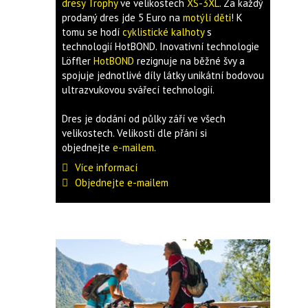
dresy Trophy
ve velikostech
XS-3XL
. Za každý
prodaný dres jde 5 Euro na
motýlí děti
! K
tomu se hodí
cyklistické kalhoty
s
technologií HotBOND. Inovativní technologie
Löffler
HotBOND
rezignuje na běžné švy a
spojuje jednotlivé díly látky unikátní bodovou
ultrazvukovou svářecí technologií.
Dres je dodání od půlky září ve všech
velikostech. Velikosti dle přání si
objednejte
e-mailem
.
Více informací
Objednejte e-mailem