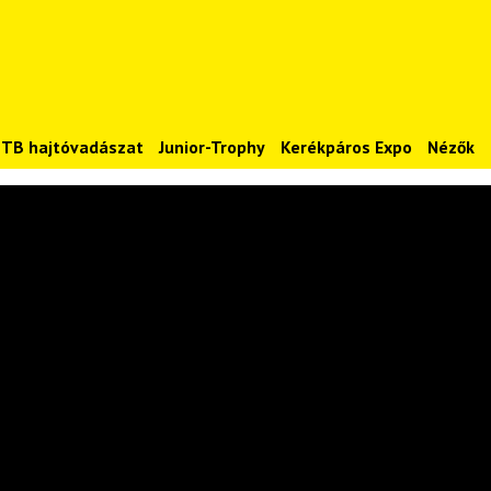
MTB hajtóvadászat
Junior-Trophy
Kerékpáros Expo
Nézők