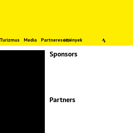
Turizmus
Media
Partneresemények
HU
Sponsors
Lade Bilder...
Partners
Lade Bilder...