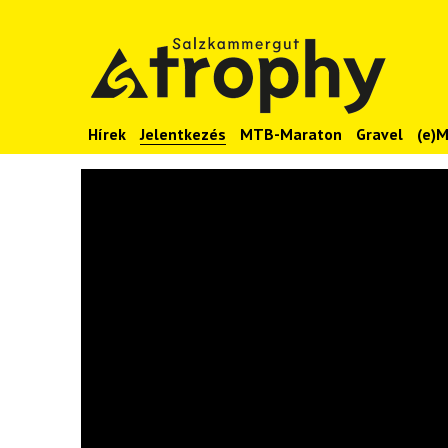
Hírek
Jelentkezés
MTB-Maraton
Gravel
(e)